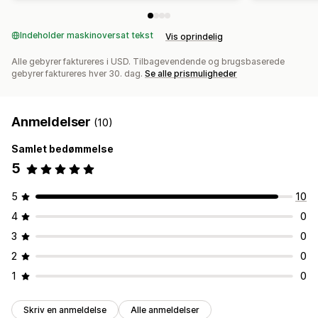
Indeholder maskinoversat tekst
Vis oprindelig
Alle gebyrer faktureres i USD. Tilbagevendende og brugsbaserede
gebyrer faktureres hver 30. dag.
Se alle prismuligheder
Anmeldelser
(10)
Samlet bedømmelse
5
5
10
4
0
3
0
2
0
1
0
Skriv en anmeldelse
Alle anmeldelser