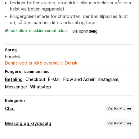
Rediger bottens viden, produkter eller meddelelser når som
helst via betjeningspanelet
Brugergrænseflade for chatbotten, der kan tilpasses fuldt
ud, så den matcher dit brands stil og tone
Indeholder maskinoversat tekst
Vis oprindelig
Sprog
Engelsk
Denne app er ikke oversat til Dansk
Fungerer sammen med
Betaling
Checkout
E-Mail
Flow and Admin
Instagram
Messenger
WhatsApp
Kategorier
Chat
Vis funktioner
Beskeder i realtid
Mersalg og krydssalg
Vis funktioner
Chatbotter med kunstig intelligens
Livechat
Tilpasning
Sociale medier
Flere sprog
Adfærdssporing