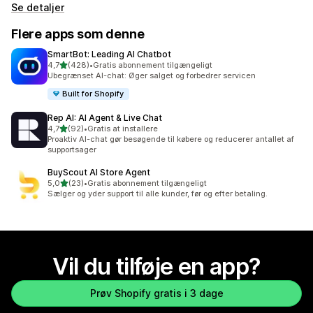
Se detaljer
Flere apps som denne
SmartBot: Leading AI Chatbot
ud af 5 stjerner
4,7
(428)
•
Gratis abonnement tilgængeligt
428 anmeldelser i alt
Ubegrænset AI-chat: Øger salget og forbedrer servicen
Built for Shopify
Rep AI: AI Agent & Live Chat
ud af 5 stjerner
4,7
(92)
•
Gratis at installere
92 anmeldelser i alt
Proaktiv AI-chat gør besøgende til købere og reducerer antallet af
supportsager
BuyScout AI Store Agent
ud af 5 stjerner
5,0
(23)
•
Gratis abonnement tilgængeligt
23 anmeldelser i alt
Sælger og yder support til alle kunder, før og efter betaling.
Vil du tilføje en app?
Prøv Shopify gratis i 3 dage