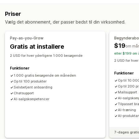
Mersalg i indkøbskurv
Mersalg på produktside
Agentanalyser
Kundeindblik
Priser
Tilføjelser med 1 klik
Pop op-vinduer
Flere sprog
Automatiske svar
Vælg det abonnement, der passer bedst til din virksomhed.
Tilbud og anbefalinger
Gendannelse af indkøbskurv
Rabatter
Garantier
Produkttilføjelser
Produktanbefalinger
Ofte stillede spørgsmål
Hilsner
Produktanbefalinger
Pay-as-you-Grow
Begynderab
Ofte købt sammen
Sampak
Hurtige svar
Underretning om levering
Ordreopdateringer
$19
Gratis at installere
om må
Anbefalinger med kunstig intelligens
Krydssalg
Mersalg
eller $199 om 
2 USD for hver yderligere 1.000 besøgende
2 USD for hve
Analyser
Tilpasning
Funktioner
A/B-test
Klikrater
Konverteringsrater
Anbefalet ydeevne
Farve og skrifttype
Emojis og klistermærker
Chatvindue
Funktioner
1.000 gratis besøgende om måneden
Forslag til optimering
Ydeevne af tragt
Åbningstider
Velkomsthilsner
Chatknapper
Tagging
Op til 10.0
Op til 100 produkter
Op til 200 p
Chattildeling
Selvbetjent onboarding
Chatflows
Agentavatar
Mailsupport
Chatsupport
AI-salgskom
AI-salgskompetencer
Tilpasset br
AI-træning
AI-produkta
7-dages grati