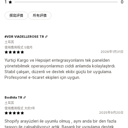
1
0
撰寫評價
所有評價
#VDR VIADELLEROSE TR
土耳其
使用應用程式 5個月
2026年1月31日
Yurtiçi Kargo ve Hepsijet entegrasyonlarını tek panelden
yönetebilmek operasyonlarımızı ciddi anlamda kolaylaştırdı.
Stabil çalışan, düzenli ve destek ekibi güçlü bir uygulama.
Profesyonel e-ticaret ekipleri için uygun.
Bodhita TR
土耳其
使用應用程式 大約1年
2025年9月20日
Shopify arayüzleri ile uyumlu olmuş , aynı anda bir den fazla
taşıyıcı ile çalışabiliyoruz artık. Başarılı bir uygulama destek