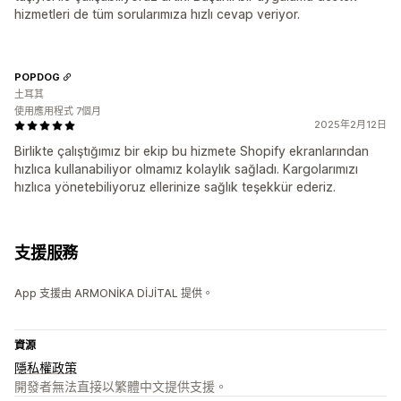
hizmetleri de tüm sorularımıza hızlı cevap veriyor.
POPDOG
土耳其
使用應用程式 7個月
2025年2月12日
Birlikte çalıştığımız bir ekip bu hizmete Shopify ekranlarından
hızlıca kullanabiliyor olmamız kolaylık sağladı. Kargolarımızı
hızlıca yönetebiliyoruz ellerinize sağlık teşekkür ederiz.
支援服務
App 支援由 ARMONİKA DİJİTAL 提供。
資源
隱私權政策
開發者無法直接以繁體中文提供支援。