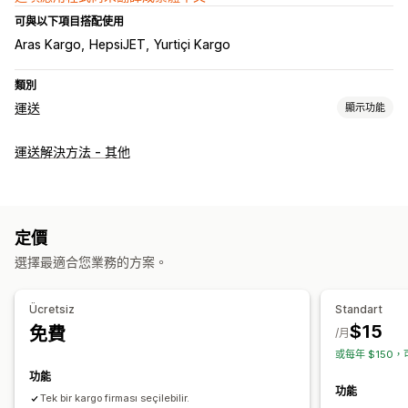
可與以下項目搭配使用
Aras Kargo
HepsiJET
Yurtiçi Kargo
類別
運送
顯示功能
標籤和包材
運送解決方法 - 其他
建立標籤
標籤自訂內容
地址驗證
退貨單
選取貨運業者
管理貨件
同步訂單
即時追蹤
訂單最新資訊
定價
選擇最適合您業務的方案。
Ücretsiz
Standart
$15
免費
/月
或每年 $150，
功能
功能
Tek bir kargo firması seçilebilir.