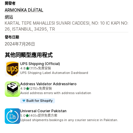
開發者
ARMONİKA DİJİTAL
網站
KARTAL TEPE MAHALLESI SUVARI CADDESI, NO: 10 IC KAPI NO:
26, ISTANBUL, 34295, TR
發布日期
2024年7月26日
其他同類型應用程式
UPS Shipping (Official)
滿分 5 顆星
4.8
(117)
•
免費安裝
共有 117 則評價
UPS Shipping Label Automation Dashboard
Address Validator AddressHero
滿分 5 顆星
4.9
(215)
•
免費安裝
共有 215 則評價
Avoid address errors with address validation
Built for Shopify
Universal Courier Pakistan
滿分 5 顆星
5.0
(40)
•
提供免費方案
共有 40 則評價
Upload shipments bookings in any courier service in Pakistan.