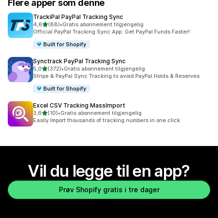
Flere apper som denne
TrackiPal PayPal Tracking Sync
av 5 stjerner
4,6
(88)
•
Gratis abonnement tilgjengelig
Totalt 88 omtaler
Official PayPal Tracking Sync App: Get PayPal Funds Faster!
Built for Shopify
Synctrack PayPal Tracking Sync
av 5 stjerner
5,0
(372)
•
Gratis abonnement tilgjengelig
Totalt 372 omtaler
Stripe & PayPal Sync Tracking to avoid PayPal Holds & Reserves
Built for Shopify
Excel CSV Tracking MassImport
av 5 stjerner
3,6
(10)
•
Gratis abonnement tilgjengelig
Totalt 10 omtaler
Easily Import thousands of tracking numbers in one click
Vil du legge til en app?
Prøv Shopify gratis i tre dager