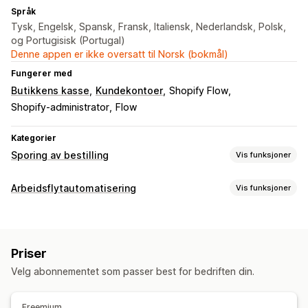
Språk
Tysk, Engelsk, Spansk, Fransk, Italiensk, Nederlandsk, Polsk,
og Portugisisk (Portugal)
Denne appen er ikke oversatt til Norsk (bokmål)
Fungerer med
Butikkens kasse
Kundekontoer
Shopify Flow
Shopify-administrator
Flow
Kategorier
Sporing av bestilling
Vis funksjoner
Sporing
Arbeidsflytautomatisering
Vis funksjoner
Merkevarebasert sporingsside
Bestillingsoppslag-side
Automasjonsoppgaver
Sanntidssporing
Tilpasset sporingslenke
Oversettelse
Kundesegmenter
Kundetagger
Estimert leveringsdato
Global sporing
Flere transportører
Priser
Tilpasning
Varsler
Velg abonnementet som passer best for bedriften din.
Tilpassede utløsere
Automatisk datasynkronisering
Sanntidsvarsler
Oversettelse
Tilpassede varsler
Automasjoner
Freemium