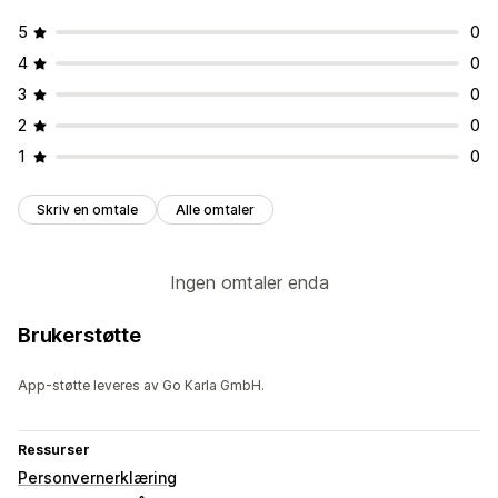
5
0
4
0
3
0
2
0
1
0
Skriv en omtale
Alle omtaler
Ingen omtaler enda
Brukerstøtte
App-støtte leveres av Go Karla GmbH.
Ressurser
Personvernerklæring