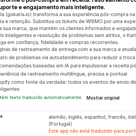
uporte e engajamento mais inteligente.
la (gokarla.io) transforma a sua experiência pós-compra n
ta e retenção. Substitua os tickets de WISMO por uma expe
a sua marca, que mantém os clientes informados e engaja
ls inteligentes e resolução de problemas sem atritos, o K
ga em confiança, fidelidade e compras recorrentes.
ginas de rastreamento de entrega com a sua marca e atual
ato de problemas via autoatendimento para reduzir a troca
comendações baseadas em IA para impulsionar a receita p
eriência de rastreamento multilíngue, precisa e pontual
opify como fonte da verdade: todos os eventos de envio d
eligentes
tém texto traduzido automaticamente
Mostrar original
as
alemão, inglês, espanhol, francês, it
(Portugal)
Este app não está traduzido para port