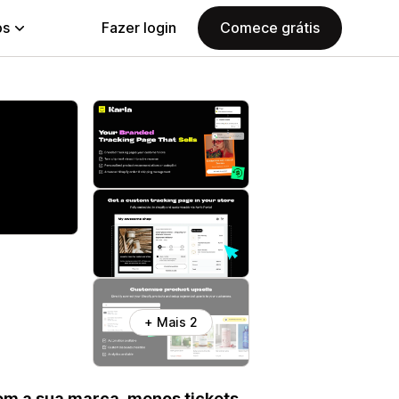
ps
Fazer login
Comece grátis
+ Mais 2
om a sua marca, menos tickets