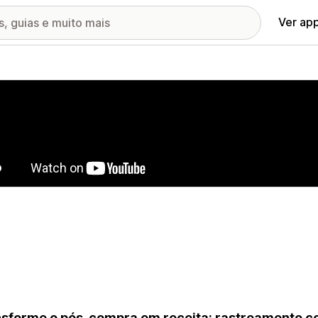
Ver ap
ia de imagens em destaque
sforme o pós-compra em receita: rastreamento c