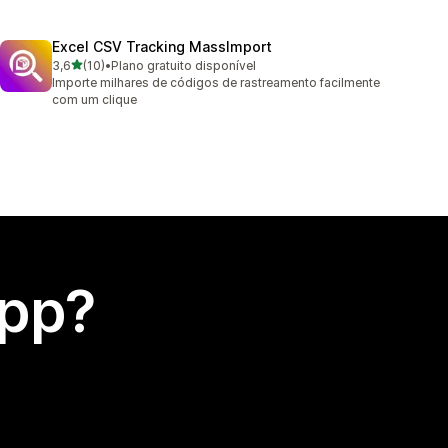
Excel CSV Tracking MassImport
de 5 estrelas
3,6
(10)
•
Plano gratuito disponível
10 avaliações ao todo
Importe milhares de códigos de rastreamento facilmente
com um clique
app?