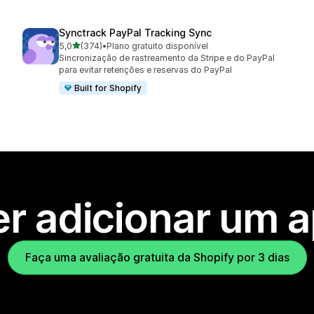
Synctrack PayPal Tracking Sync
de 5 estrelas
5,0
(374)
•
Plano gratuito disponível
374 avaliações ao todo
Sincronização de rastreamento da Stripe e do PayPal
para evitar retenções e reservas do PayPal
Built for Shopify
r adicionar um 
Faça uma avaliação gratuita da Shopify por 3 dias