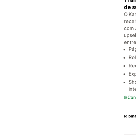
de s
O Kar
recei
com 
upsel
entre
Pá
Rel
Re
Exp
Sh
int
Con
Idiom