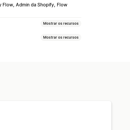
y Flow
Admin da Shopify
Flow
Mostrar os recursos
Mostrar os recursos
Página de pesquisa de pedidos
e rastreamento personalizado
tes
Rastreamento global
ização automática de dados
o
Notificações personalizadas