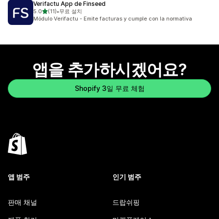
Verifactu App de Finseed
별 5개 중
5.0
(11)
•
무료 설치
총 리뷰 11개
Módulo Verifactu - Emite facturas y cumple con la normativa
앱을 추가하시겠어요?
Shopify 3일 무료 체험
앱 범주
인기 범주
판매 채널
드랍쉬핑