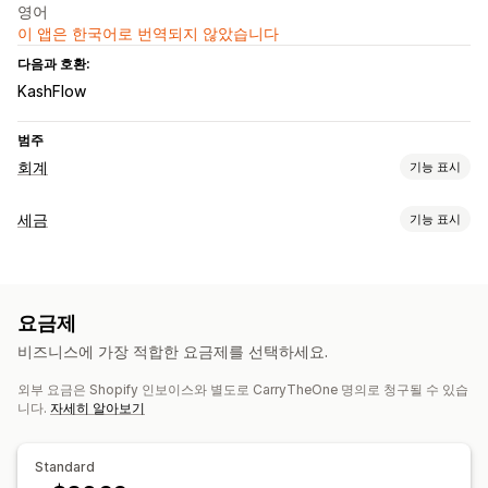
영어
이 앱은 한국어로 번역되지 않았습니다
다음과 호환:
KashFlow
범주
회계
기능 표시
재무 보고서
세금
기능 표시
판매액 및 환불액
판매세
반품 또는 교환
부채 추적
재무 운영
VAT 인보이스
청구서 및 인보이스 발행
미수금
할인 조건
멀티스토어
요금제
세금 계산
여러 통화
멀티채널
비즈니스에 가장 적합한 요금제를 선택하세요.
세율
금액 관리
여러 통화
자동 데이터 동기화
외부 요금은 Shopify 인보이스와 별도로 CarryTheOne 명의로 청구될 수 있습
니다.
자세히 알아보기
주문 세부 정보
거래
고객
재고 및 제품
내역 데이터 가져오기
Standard