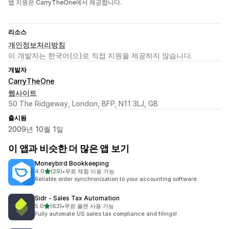
앱 지원은 CarryTheOne에서 제공합니다.
리소스
개인정보처리방침
이 개발자는 한국어(으)로 직접 지원을 제공하지 않습니다.
개발자
CarryTheOne
웹사이트
50 The Ridgeway, London, BFP, N11 3LJ, GB
출시됨
2009년 10월 1일
이 앱과 비슷한 더 많은 앱 보기
Moneybird Bookkeeping
별 5개 중
4.0
(29)
•
무료 체험 이용 가능
총 리뷰 29개
Reliable order synchronization to your accounting software.
Sidr ‑ Sales Tax Automation
별 5개 중
5.0
(63)
•
무료 플랜 사용 가능
총 리뷰 63개
Fully automate US sales tax compliance and filings!