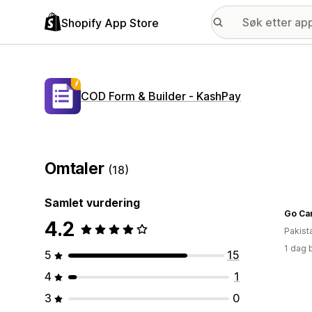
Shopify App Store
COD Form & Builder ‑ KashPay
Omtaler
(18)
Samlet vurdering
Go Ca
4.2
Pakist
1 dag 
5
15
4
1
3
0