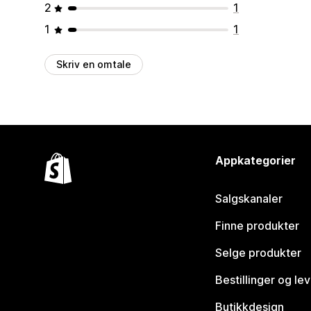
2
1
1
1
Skriv en omtale
Appkategorier
Salgskanaler
Finne produkter
Selge produkter
Bestillinger og le
Butikkdesign