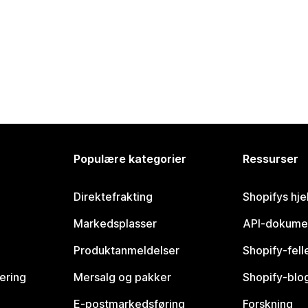
Populære kategorier
Ressurser
Direktefrakting
Shopifys hje
Markedsplasser
API-dokume
Produktanmeldelser
Shopify-fel
vering
Mersalg og pakker
Shopify-blo
E-postmarkedsføring
Forskning