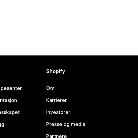
Shopify
lpesenter
Om
ntasjon
Karrierer
lesskapet
Investorer
gg
Presse og media
Partnere