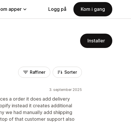
nom apper
Logg på
Kom i gang
Installer
Raffiner
Sorter
3. september 2025
es a order it does add delivery
hopify instead it creates additional
 why we had manually add shiipping
 top of that customer support also