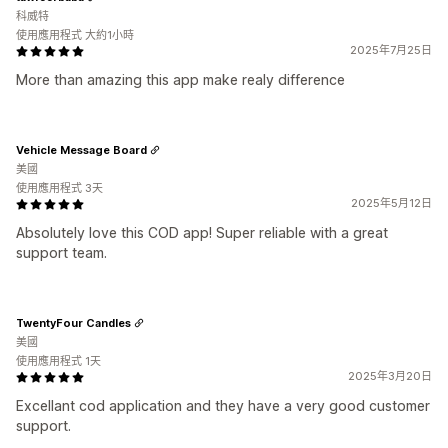
科威特
使用應用程式 大約1小時
2025年7月25日
More than amazing this app make realy difference
Vehicle Message Board
美國
使用應用程式 3天
2025年5月12日
Absolutely love this COD app! Super reliable with a great
support team.
TwentyFour Candles
美國
使用應用程式 1天
2025年3月20日
Excellant cod application and they have a very good customer
support.