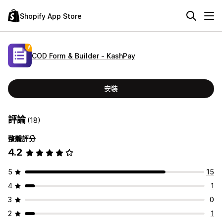
Shopify App Store
COD Form & Builder ‑ KashPay
安裝
評論
(18)
整體評分
4.2
5
15
4
1
3
0
2
1