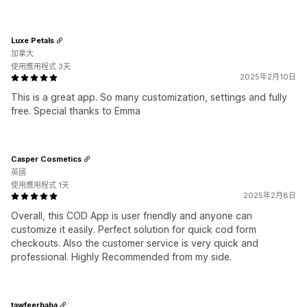
Luxe Petals
加拿大
使用應用程式 3天
2025年2月10日
This is a great app. So many customization, settings and fully
free. Special thanks to Emma
Casper Cosmetics
英國
使用應用程式 1天
2025年2月8日
Overall, this COD App is user friendly and anyone can
customize it easily. Perfect solution for quick cod form
checkouts. Also the customer service is very quick and
professional. Highly Recommended from my side.
tawfeerbaba