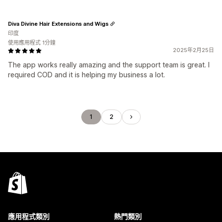
Diva Divine Hair Extensions and Wigs
印度
使用應用程式 1分鐘
2025年2月25日
The app works really amazing and the support team is great. I
required COD and it is helping my business a lot.
1
2
應用程式類別
熱門類別