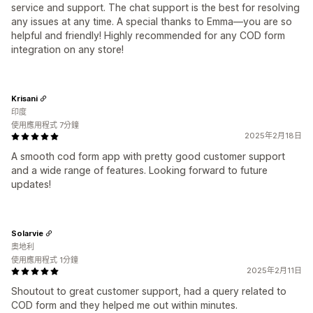
service and support. The chat support is the best for resolving
any issues at any time. A special thanks to Emma—you are so
helpful and friendly! Highly recommended for any COD form
integration on any store!
Krisani
印度
使用應用程式 7分鐘
2025年2月18日
A smooth cod form app with pretty good customer support
and a wide range of features. Looking forward to future
updates!
Solarvie
奧地利
使用應用程式 1分鐘
2025年2月11日
Shoutout to great customer support, had a query related to
COD form and they helped me out within minutes.