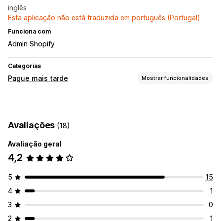
inglês
Esta aplicação não está traduzida em português (Portugal)
Funciona com
Admin Shopify
Categorias
Pague mais tarde
Mostrar funcionalidades
Gestão de COD
Taxas personalizadas
Prevenção de fraude
Bloqueio de IP
Avaliações
(18)
Personalização de formulários
Avaliação geral
Editor de arrastar e largar
Campos personalizados
4,2
Tipo de letra e cor
Botões personalizados
Esquemas personalizados
Mensagens personalizadas
5
15
Pop-ups
Formulários incorporados
Opções de envio
4
1
Validação de endereços
3
0
Conversão e venda superior
2
1