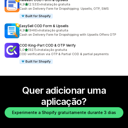
de 5 estrelas
4,9
(2.533)
•
Instalação gratuita
2533 total de avaliações
Cash on Delivery Form for Dropshipping: Upsells, OTP, SMS
Built for Shopify
EasySell COD Form & Upsells
de 5 estrelas
4,9
(946)
•
Instalação gratuita
946 total de avaliações
Cash on Delivery Form for Dropshipping with Upsells Offers OTP
COD King‑Part COD & OTP Verify
de 5 estrelas
5,0
(927)
•
Instalação gratuita
927 total de avaliações
COD verification via OTP & Partial COD & partial payments
Built for Shopify
Quer adicionar uma
aplicação?
Experimente a Shopify gratuitamente durante 3 dias