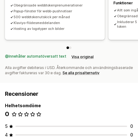
Funktioner
Hantera inställningarna
Geolokalisering
Prenumerantlista
Obegränsade webbtokenprenumerationer
Allt som ingå
Registrering
Popup-fönster för webb-pushnotiser
Listupprensning
Segment
Obegränsade
500 webbtokenutskick per månad
Konverteringsspårning
Spårning av engagemang
Inkluderar 
Klaviyo-flödesmeddelanden
token
Hosting av logotyper och bilder
Innehåller automatöversatt text
Visa original
Alla avgifter debiteras i USD. Återkommande och användningsbaserade
avgifter faktureras var 30:e dag.
Se alla prisalternativ
Recensioner
Helhetsomdöme
0
5
0
4
0