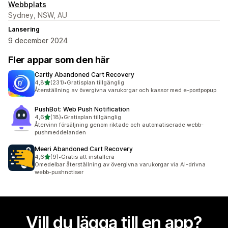
Webbplats
Sydney, NSW, AU
Lansering
9 december 2024
Fler appar som den här
Cartly Abandoned Cart Recovery
av 5 stjärnor
4,8
(231)
•
Gratisplan tillgänglig
231 recensioner totalt
Återställning av övergivna varukorgar och kassor med e-postpopup
PushBot: Web Push Notification
av 5 stjärnor
4,6
(18)
•
Gratisplan tillgänglig
18 recensioner totalt
Återvinn försäljning genom riktade och automatiserade webb-
pushmeddelanden
Meeri Abandoned Cart Recovery
av 5 stjärnor
4,6
(9)
•
Gratis att installera
9 recensioner totalt
Omedelbar återställning av övergivna varukorgar via AI-drivna
webb-pushnotiser
Vill du lägga till en app?