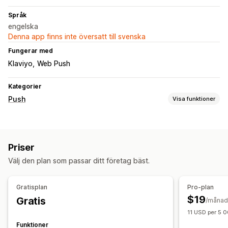
Språk
engelska
Denna app finns inte översatt till svenska
Fungerar med
Klaviyo
Web Push
Kategorier
Push
Visa funktioner
Aviseringstyper
Återställning av varukorg
Tillbaka i lager
Priser
Anpassade evenemang
Blixtreor
Lojalitetsbelöningar
Välj den plan som passar ditt företag bäst.
Orderuppdateringar
Prisaviseringar
Produktmeddelanden
Kampanjer
Påminnelser
Granska förfrågningar
Gratisplan
Pro-plan
Välkomstmeddelanden
Återmarknadsföring
$19
Gratis
/månad
Prenumeranthantering
11 USD per 5 
Automatiska aviseringar
Import och export
Funktioner