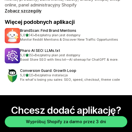
online, panel administracyjny Shopify
Zobacz szczegóły
Więcej podobnych aplikacji
BrandScan: Find Brand Mentions
na 5 gwiazdek
5,0
(4)
•
Bezpłatny plan jest dostępny
Łączna liczba recenzji: 4
Monitor Reddit Mentions & Discover New Traffic Opportunities
Pharo AI SEO: LLMs.txt
na 5 gwiazdek
5,0
(5)
•
Bezpłatny plan jest dostępny
Łączna liczba recenzji: 5
Boost Store SEO with llms.txt—AI sitemap for ChatGPT & more.
Conversion Guard: Growth Loop
na 5 gwiazdek
5,0
(2)
•
Bezpłatna instalacja
Łączna liczba recenzji: 2
Fix what's losing you sales: SEO, speed, checkout, theme code
Chcesz dodać aplikację?
Wypróbuj Shopify za darmo przez 3 dni