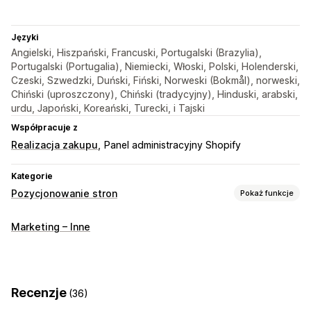
Języki
Angielski, Hiszpański, Francuski, Portugalski (Brazylia),
Portugalski (Portugalia), Niemiecki, Włoski, Polski, Holenderski,
Czeski, Szwedzki, Duński, Fiński, Norweski (Bokmål), norweski,
Chiński (uproszczony), Chiński (tradycyjny), Hinduski, arabski,
urdu, Japoński, Koreański, Turecki, i Tajski
Współpracuje z
Realizacja zakupu
Panel administracyjny Shopify
Kategorie
Pozycjonowanie stron
Pokaż funkcje
Narzędzia SEO
Marketing – Inne
Mapy witryny
Indeksowanie strony
Metatagi
Schematy
Robots.txt
Generowanie treści przy pomocy AI
SEO lokalne
Optymalizacja zawartości
Recenzje
(36)
Optymalizacja metadanych