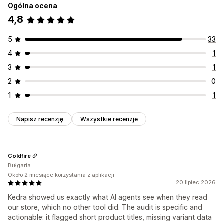
Ogólna ocena
Monitorowanie wydajności
4,8
Wynik SEO
Raportowanie
Informacje i wskazówki
Analizy
Analizy konkurencji
Analizy zawartości
Śledzenie pozycji
5
33
Śledzenie konwersji
4
1
3
1
2
0
1
1
Napisz recenzję
Wszystkie recenzje
Coldfire
Bułgaria
Około 2 miesiące korzystania z aplikacji
20 lipiec 2026
Kedra showed us exactly what AI agents see when they read
our store, which no other tool did. The audit is specific and
actionable: it flagged short product titles, missing variant data