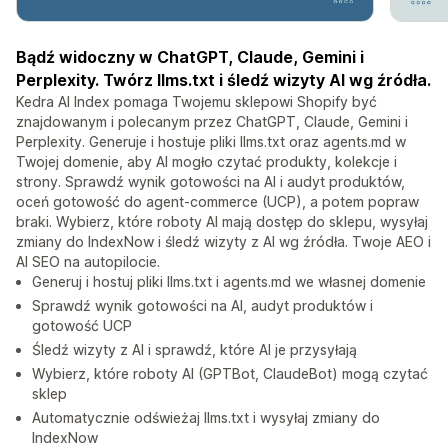
Bądź widoczny w ChatGPT, Claude, Gemini i
Perplexity. Twórz llms.txt i śledź wizyty AI wg źródła.
Kedra AI Index pomaga Twojemu sklepowi Shopify być
znajdowanym i polecanym przez ChatGPT, Claude, Gemini i
Perplexity. Generuje i hostuje pliki llms.txt oraz agents.md w
Twojej domenie, aby AI mogło czytać produkty, kolekcje i
strony. Sprawdź wynik gotowości na AI i audyt produktów,
oceń gotowość do agent-commerce (UCP), a potem popraw
braki. Wybierz, które roboty AI mają dostęp do sklepu, wysyłaj
zmiany do IndexNow i śledź wizyty z AI wg źródła. Twoje AEO i
AI SEO na autopilocie.
Generuj i hostuj pliki llms.txt i agents.md we własnej domenie
Sprawdź wynik gotowości na AI, audyt produktów i
gotowość UCP
Śledź wizyty z AI i sprawdź, które AI je przysyłają
Wybierz, które roboty AI (GPTBot, ClaudeBot) mogą czytać
sklep
Automatycznie odświeżaj llms.txt i wysyłaj zmiany do
IndexNow