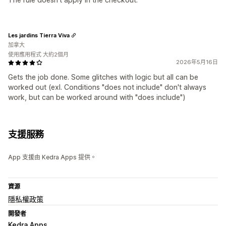
Les jardins Tierra Viva
加拿大
使用應用程式 大約2個月
2026年5月16日
Gets the job done. Some glitches with logic but all can be
worked out (exl. Conditions "does not include" don't always
work, but can be worked around with "does include")
支援服務
App 支援由 Kedra Apps 提供。
資源
隱私權政策
開發者
Kedra Apps