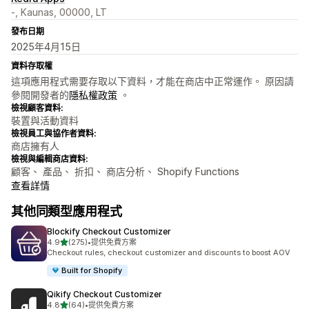
-, Kaunas, 00000, LT
發布日期
2025年4月15日
資料存取權
這項應用程式需要存取以下資料，才能在商店中正常運作。 原因請
參閱開發者的
隱私權政策
。
檢視顧客資料:
裝置與活動資料
檢視員工與協作者資料:
商店擁有人
檢視與編輯商店資料:
顧客、 產品、 折扣、 商店分析、 Shopify Functions
查看詳情
其他同類型應用程式
Blockify Checkout Customizer
滿分 5 顆星
4.9
(275)
•
提供免費方案
共有 275 則評價
Checkout rules, checkout customizer and discounts to boost AOV
Built for Shopify
Qikify Checkout Customizer
滿分 5 顆星
4.8
(64)
•
提供免費方案