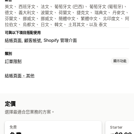
英文、 西班牙文、 法文、 葡萄牙文 (巴西)、 葡萄牙文 (葡萄牙)、
德文、 義大利文、 波蘭文、 荷蘭文、 捷克文、 瑞典文、 丹麥文、
芬蘭文、 挪威文、 挪威文、 簡體中文、 繁體中文、 北印度文、 阿
拉伯文、 烏都文、 日文、 韓文、 土耳其文，以及 泰文
可與以下項目搭配使用
結帳頁面
顧客帳號
Shopify 管理介面
類別
訂單限制
顯示功能
限制規則
結帳頁面 - 其他
依購物車設定
數量上限
數量下限
依時間設定
依重量設定
依價格設定
依折扣設定
特定商品
特定子類
購買頻率
顧客標籤
付款方式
運送方式
定價
通知設定
選擇最適合您業務的方案。
結帳提醒
自訂訊息
免費
Starter