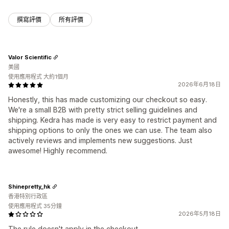
撰寫評價
所有評價
Valor Scientific
美國
使用應用程式 大約1個月
2026年6月18日
Honestly, this has made customizing our checkout so easy.
We're a small B2B with pretty strict selling guidelines and
shipping. Kedra has made is very easy to restrict payment and
shipping options to only the ones we can use. The team also
actively reviews and implements new suggestions. Just
awesome! Highly recommend.
Shinepretty_hk
香港特別行政區
使用應用程式 35分鐘
2026年5月18日
The rule doesn't apply in the checkout.