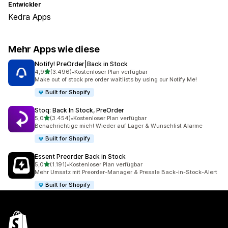
Entwickler
Kedra Apps
Mehr Apps wie diese
Notify! PreOrder|Back in Stock
von 5 Sternen
4,9
(3.496)
•
Kostenloser Plan verfügbar
3496 Rezensionen insgesamt
Make out of stock pre order waitlists by using our Notify Me!
Built for Shopify
Stoq: Back In Stock, PreOrder
von 5 Sternen
5,0
(3.454)
•
Kostenloser Plan verfügbar
3454 Rezensionen insgesamt
Benachrichtige mich! Wieder auf Lager & Wunschlist Alarme
Built for Shopify
Essent Preorder Back in Stock
von 5 Sternen
5,0
(1.191)
•
Kostenloser Plan verfügbar
1191 Rezensionen insgesamt
Mehr Umsatz mit Preorder-Manager & Presale Back-in-Stock-Alert
Built for Shopify