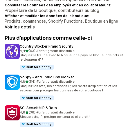
Consulter les données des employés et des collaborateurs:
Propriétaire de la boutique, contributeurs au blog
Afficher et modifier les données de la boutique:
Produits, commandes, Shopify Functions, Boutique en ligne
Voir les détails
Plus d’applications comme celle-ci
Country Blocker Fraud Securify
étoile(s) sur 5
4,4
(63)
•
Forfait gratuit disponible
63 avis au total
Bloquez la fraude avec le bloqueur de pays, le bloqueur de bots et
le bloqueur d’IP
Built for Shopify
NoSpy ‑ Anti Fraud Spy Blocker
étoile(s) sur 5
4,8
(54)
•
Forfait gratuit disponible
54 avis au total
Bloquez les bots, les adresses IP, les robots d’exploration et les
espions pour protéger les données de votre boutique !
Built for Shopify
SG: Sécurité IP & Bots
étoile(s) sur 5
4,8
(38)
•
Forfait gratuit disponible
38 avis au total
Bloque bots, IP, protège contenu et clic droit !
Built for Shopify