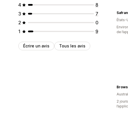
4
8
Safra
3
7
États-
2
0
Environ
1
9
de l’ap
Écrire un avis
Tous les avis
Brows
Austral
2 jours
l’appli