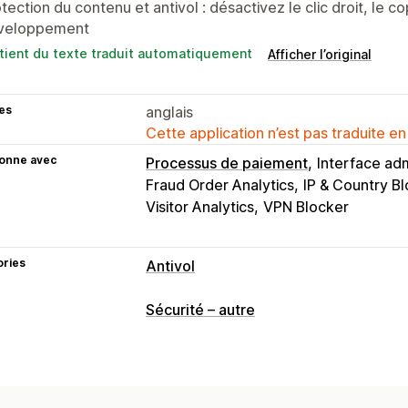
tection du contenu et antivol : désactivez le clic droit, le cop
veloppement
tient du texte traduit automatiquement
Afficher l’original
es
anglais
Cette application n’est pas traduite en
ionne avec
Processus de paiement
Interface adm
Fraud Order Analytics
IP & Country B
Visitor Analytics
VPN Blocker
ories
Antivol
Ressources protégées
Sécurité – autre
Descriptions de produits
Contenu du
Ressources numériques
Données de 
Contenu SEO
Données de vente
Don