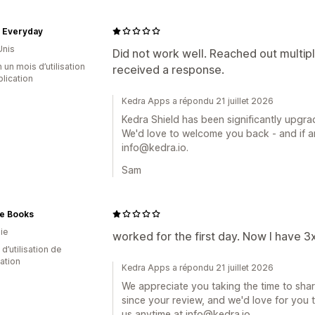
n Everyday
Unis
Did not work well. Reached out multip
 un mois d’utilisation
received a response.
plication
Kedra Apps a répondu 21 juillet 2026
Kedra Shield has been significantly upgra
We'd love to welcome you back - and if an
info@kedra.io.
Sam
e Books
ie
worked for the first day. Now I have 3
 d’utilisation de
cation
Kedra Apps a répondu 21 juillet 2026
We appreciate you taking the time to sha
since your review, and we'd love for you to
us anytime at info@kedra.io.