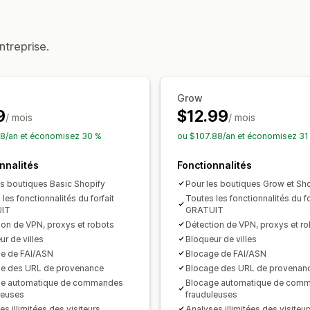
Actions bloquées
Copier-coller
Sélection de texte
Cap
ntreprise.
Clic droit
Téléchargement d’image
E
Inspecter l’élément
Web scraping
Ex
Outils de développeur
Raccourcis cla
Grow
Message de droits d’auteur
9
$12.99
/ mois
/ mois
8/an et économisez 30 %
ou $107.88/an et économisez 31
nnalités
Fonctionnalités
es boutiques Basic Shopify
Pour les boutiques Grow et Sh
les fonctionnalités du forfait
Toutes les fonctionnalités du fo
IT
GRATUIT
ion de VPN, proxys et robots
Détection de VPN, proxys et r
ur de villes
Bloqueur de villes
e de FAI/ASN
Blocage de FAI/ASN
e des URL de provenance
Blocage des URL de provenan
ge automatique de commandes
Blocage automatique de com
leuses
frauduleuses
s illimitées des visiteurs
Analyses illimitées des visiteur