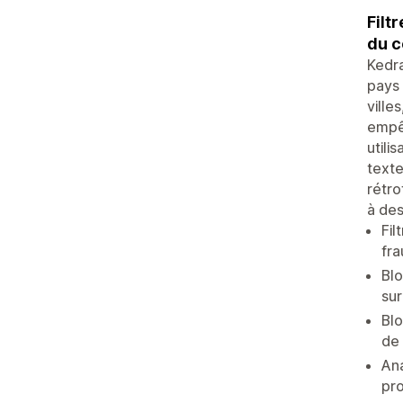
Filt
du c
Kedra
pays 
ville
empêc
utili
texte
rétr
à des
Fil
fra
Blo
sur
Blo
de
Ana
pr