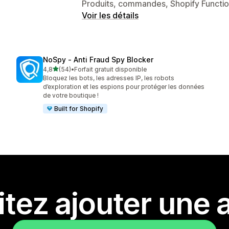
Produits, commandes, Shopify Functio
Voir les détails
NoSpy ‑ Anti Fraud Spy Blocker
étoile(s) sur 5
4,8
(54)
•
Forfait gratuit disponible
54 avis au total
Bloquez les bots, les adresses IP, les robots
d’exploration et les espions pour protéger les données
de votre boutique !
Built for Shopify
tez ajouter une a