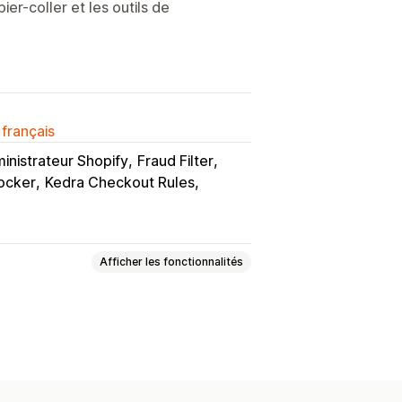
ier-coller et les outils de
 français
inistrateur Shopify
Fraud Filter
locker
Kedra Checkout Rules
Afficher les fonctionnalités
 blog
Images
Texte
boutique
Meilleures ventes
nées clients
Code du site web