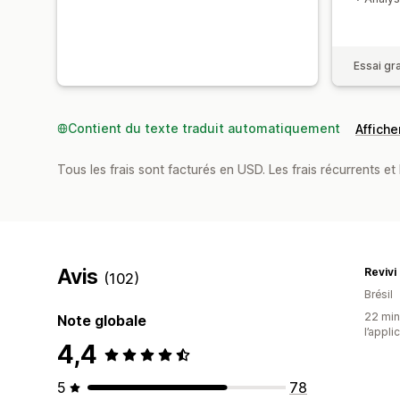
Essai gra
Contient du texte traduit automatiquement
Afficher
Tous les frais sont facturés en USD. Les frais récurrents et b
Avis
Revivi
(102)
Brésil
22 minu
Note globale
l’appli
4,4
5
78