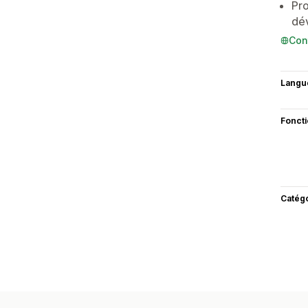
Pro
dé
Con
Langu
Fonct
Catég