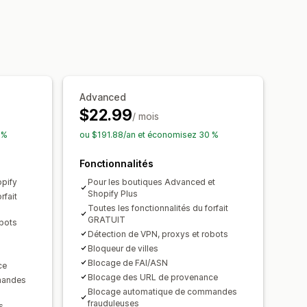
ture d’écran
Écran d’impression
nregistrement d’image
tensions espionnes
vier
Accès aux régions
Accès IP
Advanced
$22.99
/ mois
 %
ou $191.88/an et économisez 30 %
Fonctionnalités
opify
Pour les boutiques Advanced et
Shopify Plus
rfait
Toutes les fonctionnalités du forfait
GRATUIT
obots
Détection de VPN, proxys et robots
Bloqueur de villes
Blocage de FAI/ASN
ce
Blocage des URL de provenance
mandes
Blocage automatique de commandes
frauduleuses
s