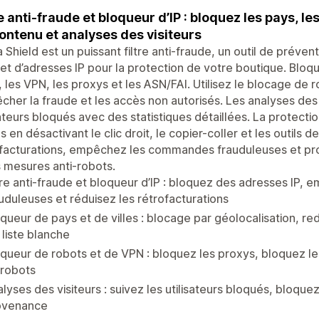
re anti-fraude et bloqueur d’IP : bloquez les pays, le
ontenu et analyses des visiteurs
 Shield est un puissant filtre anti-fraude, un outil de préve
et d’adresses IP pour la protection de votre boutique. Bloqu
s, les VPN, les proxys et les ASN/FAI. Utilisez le blocage d
her la fraude et les accès non autorisés. Les analyses des vi
sateurs bloqués avec des statistiques détaillées. La protect
s en désactivant le clic droit, le copier-coller et les outil
ofacturations, empêchez les commandes frauduleuses et p
 mesures anti-robots.
tre anti-fraude et bloqueur d’IP : bloquez des adresses I
uduleuses et réduisez les rétrofacturations
queur de pays et de villes : blocage par géolocalisation, red
 liste blanche
queur de robots et de VPN : bloquez les proxys, bloquez le
 robots
lyses des visiteurs : suivez les utilisateurs bloqués, bloqu
ovenance