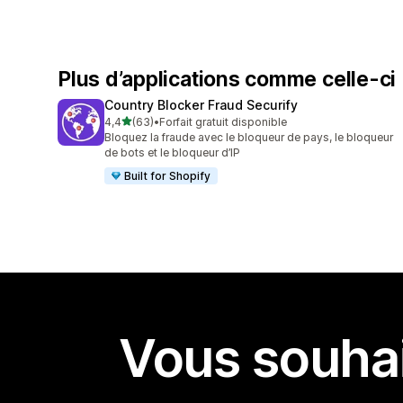
Plus d’applications comme celle-ci
Country Blocker Fraud Securify
étoile(s) sur 5
4,4
(63)
•
Forfait gratuit disponible
63 avis au total
Bloquez la fraude avec le bloqueur de pays, le bloqueur
de bots et le bloqueur d’IP
Built for Shopify
Vous souhai