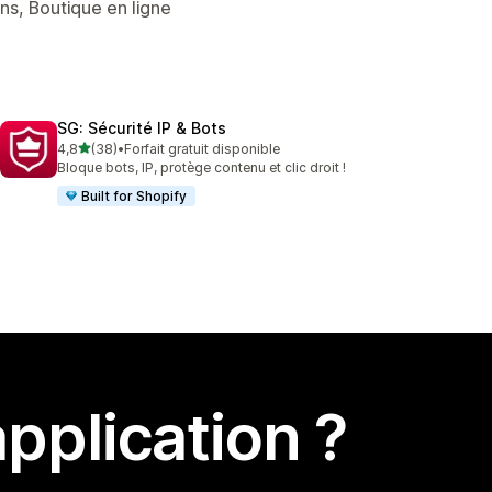
ns, Boutique en ligne
SG: Sécurité IP & Bots
étoile(s) sur 5
4,8
(38)
•
Forfait gratuit disponible
38 avis au total
Bloque bots, IP, protège contenu et clic droit !
Built for Shopify
pplication ?