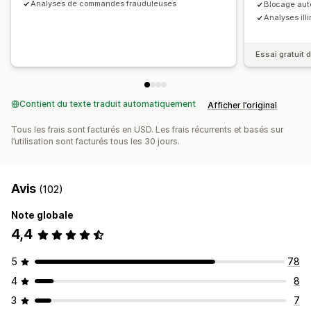
Analyses de commandes frauduleuses
Blocage aut
Analyses ill
Essai gratuit d
Contient du texte traduit automatiquement
Afficher l’original
Tous les frais sont facturés en USD. Les frais récurrents et basés sur
l’utilisation sont facturés tous les 30 jours.
Avis
(102)
Note globale
4,4
5
78
4
8
3
7