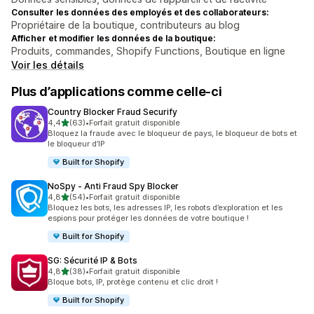
Consulter les données des employés et des collaborateurs:
Propriétaire de la boutique, contributeurs au blog
Afficher et modifier les données de la boutique:
Produits, commandes, Shopify Functions, Boutique en ligne
Voir les détails
Plus d’applications comme celle-ci
Country Blocker Fraud Securify
étoile(s) sur 5
4,4
(63)
•
Forfait gratuit disponible
63 avis au total
Bloquez la fraude avec le bloqueur de pays, le bloqueur de bots et
le bloqueur d’IP
Built for Shopify
NoSpy ‑ Anti Fraud Spy Blocker
étoile(s) sur 5
4,8
(54)
•
Forfait gratuit disponible
54 avis au total
Bloquez les bots, les adresses IP, les robots d’exploration et les
espions pour protéger les données de votre boutique !
Built for Shopify
SG: Sécurité IP & Bots
étoile(s) sur 5
4,8
(38)
•
Forfait gratuit disponible
38 avis au total
Bloque bots, IP, protège contenu et clic droit !
Built for Shopify