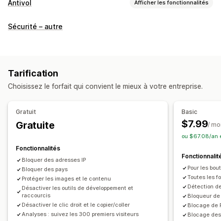
Antivol
Afficher les fonctionnalités
Ressources protégées
Sécurité – autre
Descriptions de produits
Contenu du blog
Images
Texte
Ressources numériques
Données de boutique
Meilleures ventes
Contenu SEO
Données de vente
Tarification
Données clients
Code du site web
Choisissez le forfait qui convient le mieux à votre entreprise.
Actions bloquées
Copier-coller
Sélection de texte
Capture d’écran
Gratuit
Basic
Écran d’impression
Clic droit
Téléchargement d’image
$7.99
Gratuite
/ mo
Enregistrement d’image
Inspecter l’élément
Web scraping
ou $67.08/an 
Extensions espionnes
Outils de développeur
Fonctionnalités
Fonctionnalit
Raccourcis clavier
Accès aux régions
Accès IP
Bloquer des adresses IP
Pour les bou
Bloquer des pays
Message de droits d’auteur
Toutes les f
Protéger les images et le contenu
Détection de
Désactiver les outils de développement et
raccourcis
Bloqueur de 
Désactiver le clic droit et le copier/coller
Blocage de 
Analyses : suivez les 300 premiers visiteurs
Blocage des