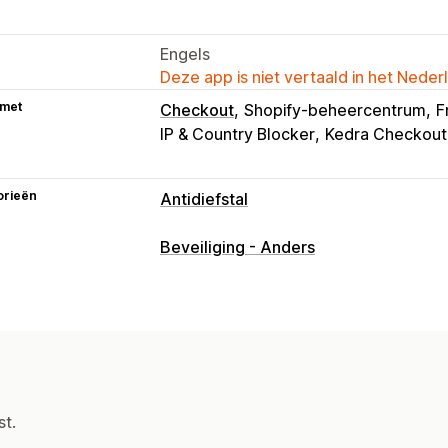
Engels
Deze app is niet vertaald in het Neder
 met
Checkout
Shopify-beheercentrum
F
IP & Country Blocker
Kedra Checkout
orieën
Antidiefstal
Beschermde elementen
Beveiliging - Anders
Productbeschrijvingen
Blogcontent
Winkelgegevens
Bestsellers
SEO-co
Klantgegevens
Websitecode
Geblokkeerde acties
Kopiëren en plakken
Tekstselectie
S
st.
Schermafbeelding maken
Rechtsklik
Afbeelding opslaan
Element inspect