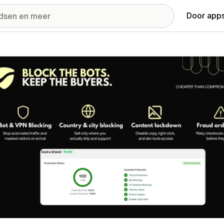
Door apps
ij met uitgelichte afbeeldingen