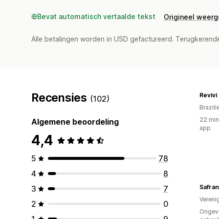
Bevat automatisch vertaalde tekst
Origineel weer
Alle betalingen worden in USD gefactureerd. Terugkeren
Recensies
Revivi
(102)
Brazili
22 min
Algemene beoordeling
app
4,4
5
78
4
8
Safra
3
7
Vereni
2
0
Ongev
1
9