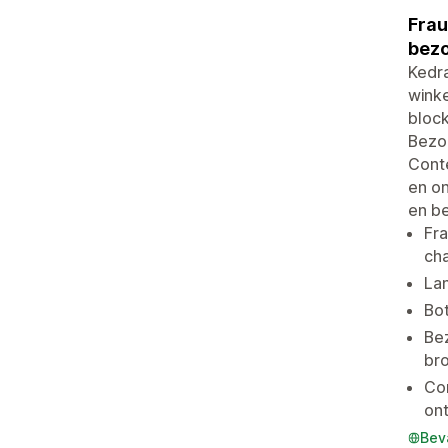
Frau
bez
Kedra
winke
bloc
Bezoe
Conte
en on
en be
Fra
ch
Lan
Bot
Be
br
Con
ont
Bev