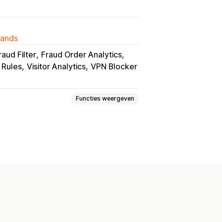
lands
raud Filter
Fraud Order Analytics
 Rules
Visitor Analytics
VPN Blocker
Functies weergeven
Afbeeldingen
Tekst
Digitale activa
ntent
Verkoopgegevens
chermafbeelding
ken
Afbeelding downloaden
eren
Webscraping
Spy-extensies