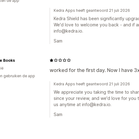
ken de app
Kedra Apps heeft geantwoord 21 juli 2026
Kedra Shield has been significantly upgra
We'd love to welcome you back - and if an
info@kedra.io.
Sam
e Books
ië
worked for the first day. Now I have 3
n gebruiken de app
Kedra Apps heeft geantwoord 21 juli 2026
We appreciate you taking the time to sha
since your review, and we'd love for you to
us anytime at info@kedra.io.
Sam