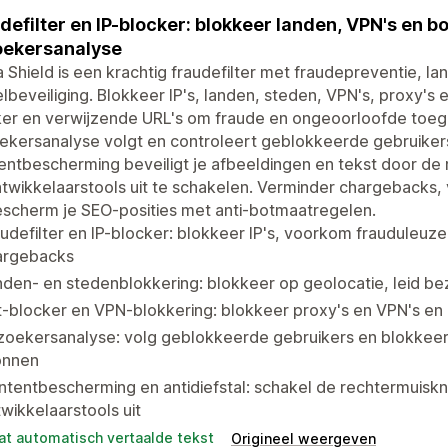
defilter en IP-blocker: blokkeer landen, VPN's en 
oekersanalyse
 Shield is een krachtig fraudefilter met fraudepreventie, la
lbeveiliging. Blokkeer IP's, landen, steden, VPN's, proxy's 
ker en verwijzende URL's om fraude en ongeoorloofde toe
kersanalyse volgt en controleert geblokkeerde gebruikers 
ntbescherming beveiligt je afbeeldingen en tekst door de
twikkelaarstools uit te schakelen. Verminder chargebacks,
scherm je SEO-posities met anti-botmaatregelen.
udefilter en IP-blocker: blokkeer IP's, voorkom frauduleuz
argebacks
den- en stedenblokkering: blokkeer op geolocatie, leid bez
-blocker en VPN-blokkering: blokkeer proxy's en VPN's en
zoekersanalyse: volg geblokkeerde gebruikers en blokkeer
onnen
tentbescherming en antidiefstal: schakel de rechtermuisk
wikkelaarstools uit
at automatisch vertaalde tekst
Origineel weergeven