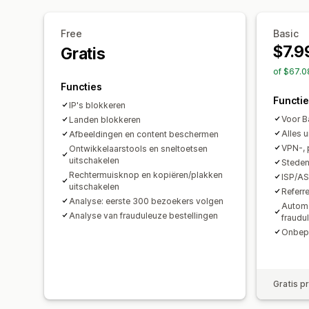
Free
Basic
$7.9
Gratis
of $67.0
Functies
Functi
IP's blokkeren
Voor B
Landen blokkeren
Alles u
Afbeeldingen en content beschermen
VPN-, 
Ontwikkelaarstools en sneltoetsen
uitschakelen
Steden
Rechtermuisknop en kopiëren/plakken
ISP/AS
uitschakelen
Referr
Analyse: eerste 300 bezoekers volgen
Automa
Analyse van frauduleuze bestellingen
fraudu
Onbepe
Gratis p