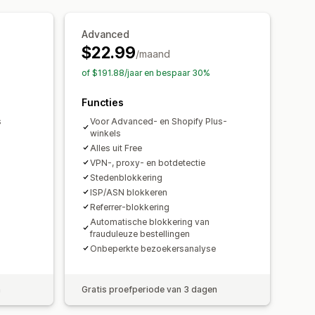
dsneltoetsen
Regionale toegang
Advanced
$22.99
/maand
of $191.88/jaar en bespaar 30%
Functies
s
Voor Advanced- en Shopify Plus-
winkels
Alles uit Free
VPN-, proxy- en botdetectie
Stedenblokkering
ISP/ASN blokkeren
Referrer-blokkering
Automatische blokkering van
frauduleuze bestellingen
Onbeperkte bezoekersanalyse
n
Gratis proefperiode van 3 dagen