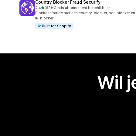
Country Blocker Fraud Securify
van 5 sterren
4,4
(63)
•
Gratis abonnement beschikbaar
63 recensies in totaal
Blokkeer fraude met een country-blocker, bot-blocker en
IP-blocker
Built for Shopify
Wil 