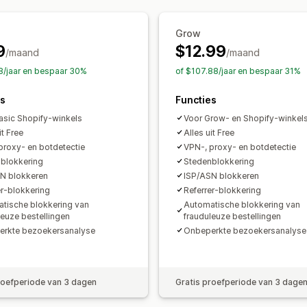
Tools voor ontwikkelaars
Toetsenbor
Grow
IP-toegang
Auteursrechtmelding
9
$12.99
/maand
/maand
8/jaar en bespaar 30%
of $107.88/jaar en bespaar 31%
es
Functies
asic Shopify-winkels
Voor Grow- en Shopify-winkel
it Free
Alles uit Free
proxy- en botdetectie
VPN-, proxy- en botdetectie
blokkering
Stedenblokkering
N blokkeren
ISP/ASN blokkeren
er-blokkering
Referrer-blokkering
tische blokkering van
Automatische blokkering van
leuze bestellingen
frauduleuze bestellingen
rkte bezoekersanalyse
Onbeperkte bezoekersanalyse
roefperiode van 3 dagen
Gratis proefperiode van 3 dage