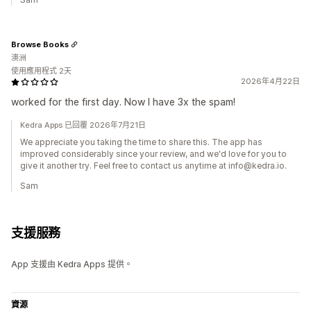
Browse Books
澳洲
使用應用程式 2天
2026年4月22日
worked for the first day. Now I have 3x the spam!
Kedra Apps 已回覆 2026年7月21日
We appreciate you taking the time to share this. The app has
improved considerably since your review, and we'd love for you to
give it another try. Feel free to contact us anytime at info@kedra.io.
Sam
支援服務
App 支援由 Kedra Apps 提供。
資源