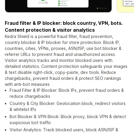
Fraud filter & IP blocker: block country, VPN, bots.
Content protection & visitor analytics
Kedra Shield is a powerful fraud filter, fraud prevention,
country blocker & IP blocker for store protection. Block IP,
countries, cities, VPNs, proxies, ASN/ISP, use bot blocker &
referrer URLs to prevent fraud and unauthorized access.
Visitor analytics tracks and monitor blocked users with
detailed statistics. Content protection safeguards your images
& text disable right-click, copy-paste, dev tools. Reduce
chargebacks, prevent fraud orders & protect SEO rankings
with anti-bot measures
Fraud Filter & IP Blocker: Block IPs, prevent fraud orders &
reduce chargebacks
Country & City Blocker: Geolocation block, redirect visitors
& whitelist IPs
Bot Blocker & VPN Block: Block proxy, block VPN & detect
suspicious bot traffic
Visitor Analytics: Track blocked users, block ASN/ISP &