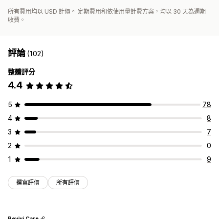
所有費用均以 USD 計價。 定期費用和依使用量計費方案，均以 30 天為週期
收費。
評論
(102)
整體評分
4.4
5
78
4
8
3
7
2
0
1
9
撰寫評價
所有評價
Revivi Care