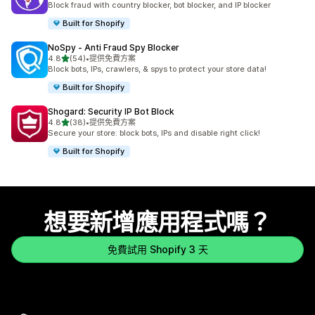
Block fraud with country blocker, bot blocker, and IP blocker
Built for Shopify
NoSpy ‑ Anti Fraud Spy Blocker
滿分 5 顆星
4.8
(54)
•
提供免費方案
共有 54 則評價
Block bots, IPs, crawlers, & spys to protect your store data!
Built for Shopify
Shogard: Security IP Bot Block
滿分 5 顆星
4.8
(38)
•
提供免費方案
共有 38 則評價
Secure your store: block bots, IPs and disable right click!
Built for Shopify
想要新增應用程式嗎？
免費試用 Shopify 3 天