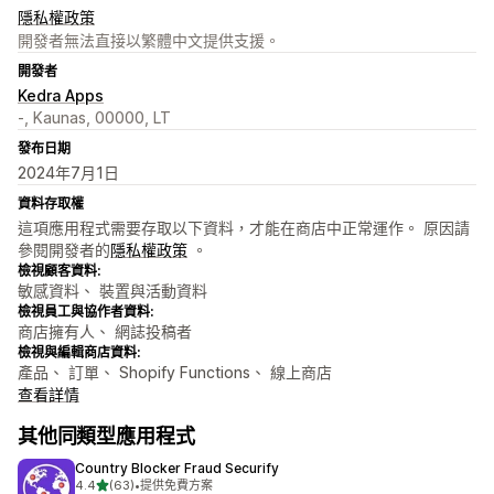
隱私權政策
開發者無法直接以繁體中文提供支援。
開發者
Kedra Apps
-, Kaunas, 00000, LT
發布日期
2024年7月1日
資料存取權
這項應用程式需要存取以下資料，才能在商店中正常運作。 原因請
參閱開發者的
隱私權政策
。
檢視顧客資料:
敏感資料、 裝置與活動資料
檢視員工與協作者資料:
商店擁有人、 網誌投稿者
檢視與編輯商店資料:
產品、 訂單、 Shopify Functions、 線上商店
查看詳情
其他同類型應用程式
Country Blocker Fraud Securify
滿分 5 顆星
4.4
(63)
•
提供免費方案
共有 63 則評價