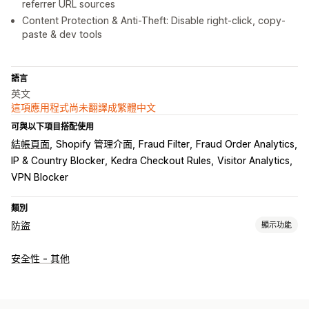
referrer URL sources
Content Protection & Anti-Theft: Disable right-click, copy-
paste & dev tools
語言
英文
這項應用程式尚未翻譯成繁體中文
可與以下項目搭配使用
結帳頁面
Shopify 管理介面
Fraud Filter
Fraud Order Analytics
IP & Country Blocker
Kedra Checkout Rules
Visitor Analytics
VPN Blocker
類別
防盜
顯示功能
保護資產
安全性 - 其他
產品說明
網誌內容
圖片
文字
數位資產
商店資料
暢銷商品
SEO 內容
銷售資料
顧客資料
網站程式碼