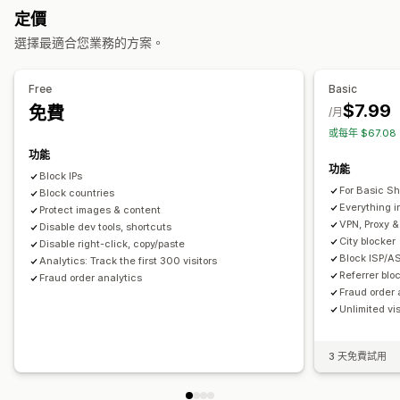
封鎖操作
定價
複製和貼上
選取文字
擷取螢幕
螢幕截圖
右鍵
下載圖片
選擇最適合您業務的方案。
儲存圖片
檢查元素
網頁抓取
間諜軟體擴充功能
開發人員工具
鍵盤快速鍵
地區存取權
IP 存取權
著作權訊息
Free
Basic
$7.99
免費
/月
或每年 $67.0
功能
功能
Block IPs
For Basic Sh
Block countries
Everything i
Protect images & content
VPN, Proxy &
Disable dev tools, shortcuts
City blocker
Disable right-click, copy/paste
Block ISP/A
Analytics: Track the first 300 visitors
Referrer blo
Fraud order analytics
Fraud order 
Unlimited vis
3 天免費試用