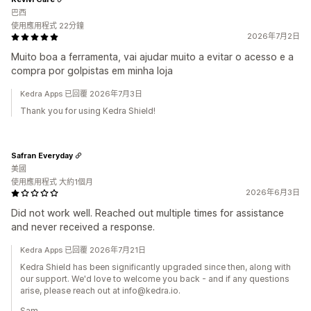
巴西
使用應用程式 22分鐘
2026年7月2日
Muito boa a ferramenta, vai ajudar muito a evitar o acesso e a
compra por golpistas em minha loja
Kedra Apps 已回覆 2026年7月3日
Thank you for using Kedra Shield!
Safran Everyday
美國
使用應用程式 大約1個月
2026年6月3日
Did not work well. Reached out multiple times for assistance
and never received a response.
Kedra Apps 已回覆 2026年7月21日
Kedra Shield has been significantly upgraded since then, along with
our support. We'd love to welcome you back - and if any questions
arise, please reach out at info@kedra.io.
Sam