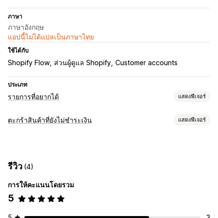
ภาษา
ภาษาอังกฤษ
แอปนี้ไม่ได้แปลเป็นภาษาไทย
ใช้ได้กับ
Shopify Flow
ส่วนผู้ดูแล Shopify
Customer accounts
ประเภท
รายการที่อยากได้
แสดงฟีเจอร์
ประเภทรายการ
ตะกร้าสินค้าที่ยังไม่ชำระเงิน
แสดงฟีเจอร์
รายการที่อยากได้สาธารณะ
บันทึกสำหรับภายหลัง
การกู้คืนตะกร้าสินค้า
รายการที่อยากได้ของแขก
อีเมลเตือนความจำ
ตะกร้าสินค้าแบบข้ามอุปกรณ์
การจัดการรายการ
รีวิว
(4)
การติดตามคอนเวอร์ชัน
ขั้นตอนการทำงานอัตโนมัติ
การแชร์อีเมล
การแชร์ทางโซเชียล
ลิงก์แชร์
แดชบอร์ด
การให้คะแนนโดยรวม
ตัวเลือกการแสดงผล
เพิ่มลงในตะกร้าสินค้า
การวิเคราะห์คอนเวอร์ชัน
5
การติดตามพฤติกรรม
การปรับแต่ง
5
3