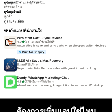
ดูข้อมูลพนักงานและผู้มีส่วนร่วม:
เจ้าของร้าน
ดูข้อมูลร้านค้า:
ลูกค้า
ดูรายละเอียด
พบกับแอปที่น่าสนใจ
Persistent Cart ‑ Sync Devices
เต็ม 5 ดาว
4.9
(38)
•
ทดลองใช้งานได้ฟรี
ทั้งหมด 38 รีวิว
Automatically save and sync carts when shoppers switch devices
Built for Shopify
NLDE AI x Save x Max Recovery
มีแผนฟรีให้บริการ
Beyond wishlists: Recover sales with guest intent tracking.
Dondy: WhatsApp Marketing+Chat
เต็ม 5 ดาว
4.8
(771)
•
มีแผนฟรีให้บริการ
ทั้งหมด 771 รีวิว
Abandoned cart recovery, AI agent & automations on WhatsApp
ต้องการเพิ่มแอปใช่ไหม