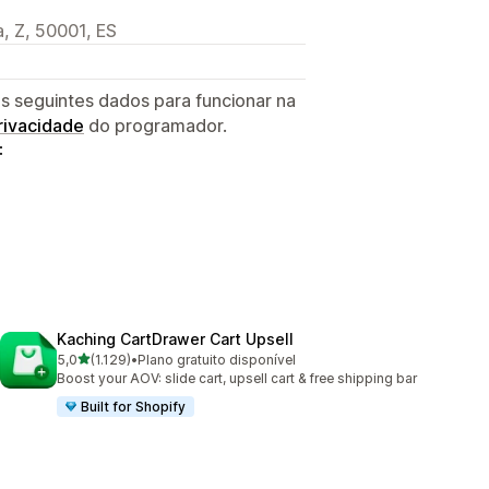
, Z, 50001, ES
s seguintes dados para funcionar na
privacidade
do programador.
:
Kaching CartDrawer Cart Upsell
de 5 estrelas
5,0
(1.129)
•
Plano gratuito disponível
1129 total de avaliações
Boost your AOV: slide cart, upsell cart & free shipping bar
Built for Shopify