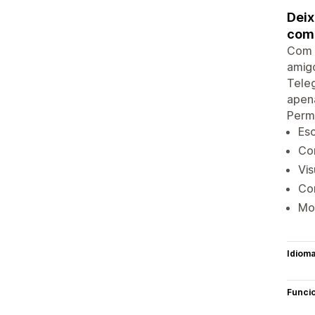
Deix
comp
Com '
amigo
Teleg
apena
Permi
Esc
Con
Vis
Co
Mon
Idiom
Funci