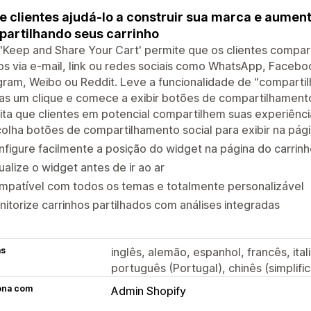
e clientes ajudá-lo a construir sua marca e aumenta
artilhando seus carrinho
Keep and Share Your Cart' permite que os clientes compart
s via e-mail, link ou redes sociais como WhatsApp, Facebook
ram, Weibo ou Reddit. Leve a funcionalidade de “compartilh
s um clique e comece a exibir botões de compartilhamento 
ta que clientes em potencial compartilhem suas experiênci
olha botões de compartilhamento social para exibir na pági
figure facilmente a posição do widget na página do carrin
ualize o widget antes de ir ao ar
mpatível com todos os temas e totalmente personalizável
itorize carrinhos partilhados com análises integradas
as
inglês, alemão, espanhol, francês, ital
português (Portugal), chinês (simplific
ona com
Admin Shopify