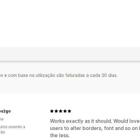
s e com base na utilização são faturadas a cada 30 dias.
es2go
ia
Works exactly as it should. Would lov
utos usando a
users to alter borders, font and so on b
ção
the less.