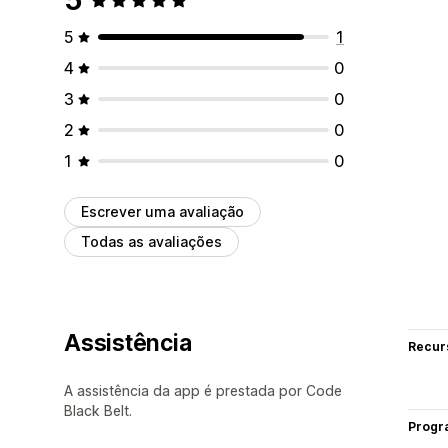
5
1
4
0
3
0
2
0
1
0
Escrever uma avaliação
Todas as avaliações
Assistência
Recur
A assistência da app é prestada por Code
Black Belt.
Progr