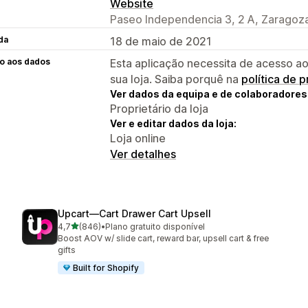
Website
Paseo Independencia 3, 2 A, Zaragoza
da
18 de maio de 2021
o aos dados
Esta aplicação necessita de acesso ao
sua loja. Saiba porquê na
política de 
Ver dados da equipa e de colaboradores
Proprietário da loja
Ver e editar dados da loja:
Loja online
Ver detalhes
Upcart—Cart Drawer Cart Upsell
de 5 estrelas
4,7
(846)
•
Plano gratuito disponível
846 total de avaliações
Boost AOV w/ slide cart, reward bar, upsell cart & free
gifts
Built for Shopify