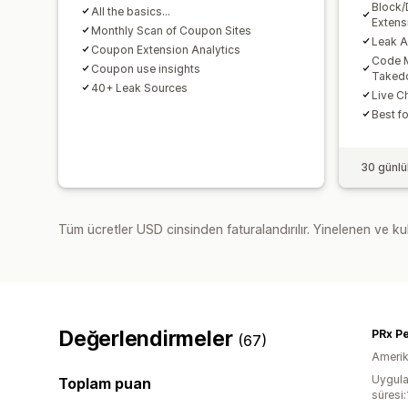
Block/
All the basics...
Extens
Monthly Scan of Coupon Sites
Leak A
Coupon Extension Analytics
Code 
Coupon use insights
Taked
40+ Leak Sources
Live C
Best f
30 günlü
Tüm ücretler USD cinsinden faturalandırılır. Yinelenen ve kul
Değerlendirmeler
PRx P
(67)
Amerika
Uygula
Toplam puan
süresi: