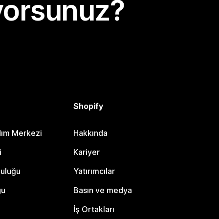
yorsunuz?
Shopify
dım Merkezi
Hakkında
i
Kariyer
luluğu
Yatırımcılar
gu
Basın ve medya
İş Ortakları