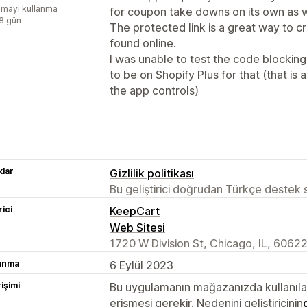
mayı kullanma
for coupon take downs on its own as w
:8 gün
The protected link is a great way to c
found online.
I was unable to test the code blockin
to be on Shopify Plus for that (that is 
the app controls)
lar
Gizlilik politikası
Bu geliştirici doğrudan Türkçe destek
rici
KeepCart
Web Sitesi
1720 W Division St, Chicago, IL, 6062
lanma
6 Eylül 2023
rişimi
Bu uygulamanın mağazanızda kullanılabi
erişmesi gerekir. Nedenini geliştiricinin