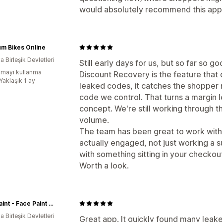
would absolutely recommend this app
m Bikes Online
 Birleşik Devletleri
Still early days for us, but so far so g
mayı kullanma
Discount Recovery is the feature that d
Yaklaşık 1 ay
leaked codes, it catches the shopper
code we control. That turns a margin le
concept. We're still working through th
volume.
The team has been great to work with. 
actually engaged, not just working a s
with something sitting in your checkout
Worth a look.
Jest Paint - Face Paint Store
 Birleşik Devletleri
Great app. It quickly found many leak