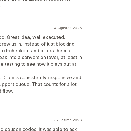
.
4 Ağustos 2026
ood. Great idea, well executed.
rew us in. Instead of just blocking
 mid-checkout and offers them a
ak into a conversion lever, at least in
e testing to see how it plays out at
Dillon is consistently responsive and
upport queue. That counts for a lot
 flow.
25 Haziran 2026
ed coupon codes, it was able to ask