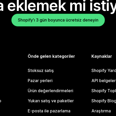
 eklemek mi isti
Shopify'ı 3 gün boyunca ücretsiz deneyin
Önde gelen kategoriler
Kaynaklar
Stoksuz satış
Shopify Yar
Pazar yerleri
API belgeler
Ürün değerlendirmeleri
Shopify Top
o
Yukarı satış ve paketler
Shopify Blo
E-posta ile pazarlama
Araştırma