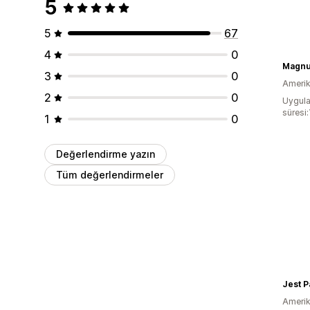
5
5
67
4
0
Magnu
3
0
Amerika
2
0
Uygula
süresi:
1
0
Değerlendirme yazın
Tüm değerlendirmeler
Amerika