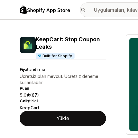
Shopify App Store
Öne ç
KeepCart: Stop Coupon
Leaks
Built for Shopify
Fiyatlandırma
Ücretsiz plan mevcut. Ücretsiz deneme
kullanılabilir.
Puan
5,0
(67)
Geliştirici
KeepCart
Yükle