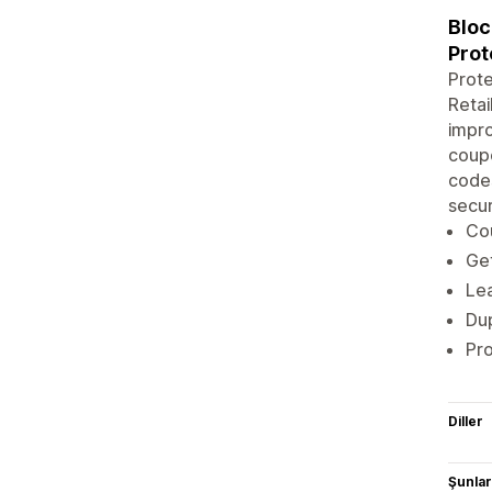
Bloc
Prot
Prote
Retai
impro
coup
codes
secur
Cou
Ge
Lea
Dup
Pro
Diller
Şunlarl