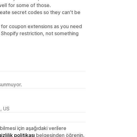
ell for some of those.
reate secret codes so they can't be
g for coupon extensions as you need
a Shopify restriction, not something
 sunmuyor.
2, US
lmesi için aşağıdaki verilere
gizlilik politikası
belgesinden öğrenin.