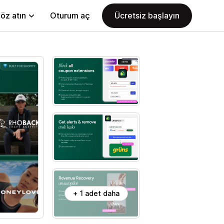
öz atın
Oturum aç
Ücretsiz başlayın
+ 1 adet daha