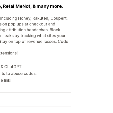
e, RetailMeNot, & many more.
Including Honey, Rakuten, Coupert,
sion pop ups at checkout and
ing attribution headaches. Block
leaks by tracking what sites your
Stay on top of revenue losses. Code
tensions!
s & ChatGPT.
nts to abuse codes.
 link!