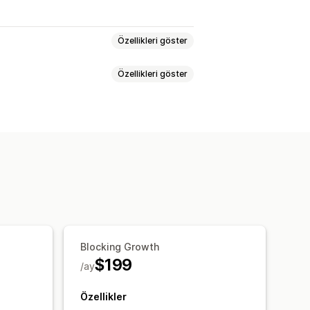
Özellikleri göster
Özellikleri göster
mleri
Ödemede indirim
r
Segmentasyon
İzleme
leri
ROAS
laması
Blocking Growth
$199
/ay
Özellikler