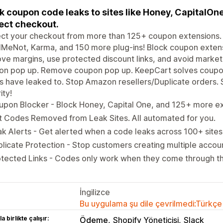
k coupon code leaks to sites like Honey, CapitalOn
ect checkout.
ct your checkout from more than 125+ coupon extensions. 
lMeNot, Karma, and 150 more plug-ins! Block coupon exten
ve margins, use protected discount links, and avoid market
on pop up. Remove coupon pop up. KeepCart solves coupon 
 have leaked to. Stop Amazon resellers/Duplicate orders. 
ity!
pon Blocker - Block Honey, Capital One, and 125+ more ex
t Codes Removed from Leak Sites. All automated for you.
k Alerts - Get alerted when a code leaks across 100+ site
licate Protection - Stop customers creating multiple accou
tected Links - Codes only work when they come through the
İngilizce
Bu uygulama şu dile çevrilmedi:Türkçe
a birlikte çalışır:
Ödeme
Shopify Yöneticisi
Slack