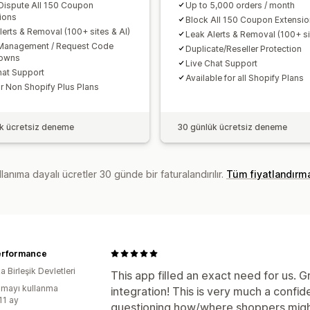
Dispute All 150 Coupon
Up to 5,000 orders / month
ions
Block All 150 Coupon Extensi
lerts & Removal (100+ sites & AI)
Leak Alerts & Removal (100+ si
Management / Request Code
Duplicate/Reseller Protection
owns
Live Chat Support
hat Support
Available for all Shopify Plans
or Non Shopify Plus Plans
k ücretsiz deneme
30 günlük ücretsiz deneme
lanıma dayalı ücretler 30 günde bir faturalandırılır.
Tüm fiyatlandırm
erformance
 Birleşik Devletleri
This app filled an exact need for us. 
mayı kullanma
integration! This is very much a confid
11 ay
questioning how/where shoppers migh