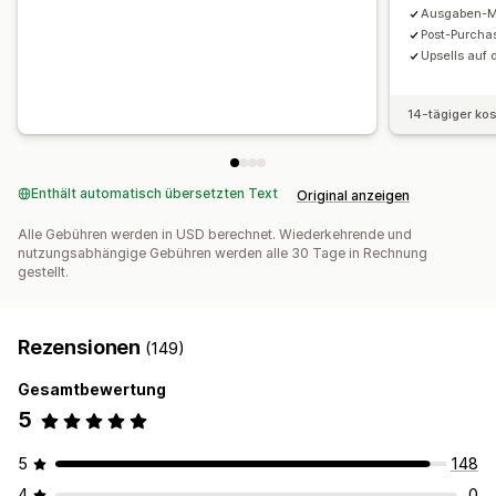
Tracking
Analysen
Ausgaben-M
Post-Purcha
Upsells auf
14-tägiger ko
Enthält automatisch übersetzten Text
Original anzeigen
Alle Gebühren werden in USD berechnet. Wiederkehrende und
nutzungsabhängige Gebühren werden alle 30 Tage in Rechnung
gestellt.
Rezensionen
(149)
Gesamtbewertung
5
5
148
4
0