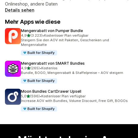
Onlineshop, andere Daten
Details sehen
Mehr Apps wie diese
Mengenrabatt von Pumper Bundle
von 5 Sternen
4,9
(3.223)
•
Kostenloser Plan verfügbar
3223 Rezensionen insgesamt
Steigern Sie den AOV mit Paketen, Geschenken und
Mengenrabatte
Built for Shopify
Mengenrabatt von SMART Bundles
von 5 Sternen
4,9
(265)
•
Kostenlos
265 Rezensionen insgesamt
Bundle, BOGO, Mengenrabatt & Staffelpreise – AOV steigern
Built for Shopify
Moon Bundles CartDrawer Upsell
von 5 Sternen
5,0
(596)
•
Kostenloser Plan verfügbar
596 Rezensionen insgesamt
Increase AOV with Bundles, Volume Discount, Free Gift, BOGOs
Built for Shopify