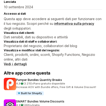
Lanciata
10 settembre 2024
Accesso ai dati
Questa app deve accedere ai seguenti dati per funzionare con
il tuo negozio. Scopri perché su
informativa sulla privacy
degli sviluppatori.
Visualizza dati clienti:
Dati sensibili, dati su dispositivo e attività
Visualizza dati di staff e collaboratori:
Proprietario del negozio, collaboratori del blog
Visualizza e modifica i dati del negozio:
Clienti, prodotti, ordini, sconti, Shopify Functions, Negozio
online, altri dati
Vedi i dettagli
Altre app come questa
Pumper Bundles Quantity Breaks
stelle su 5
4,9
(3.215)
•
Piano gratuito disponibile
3215 recensioni totali
Increase AOV with Bundle offers, Free Gift & Volume Discount!
Built for Shopify
SMART Bundles Volume Discounts
stelle su 5
4,9
(265)
•
Gratis