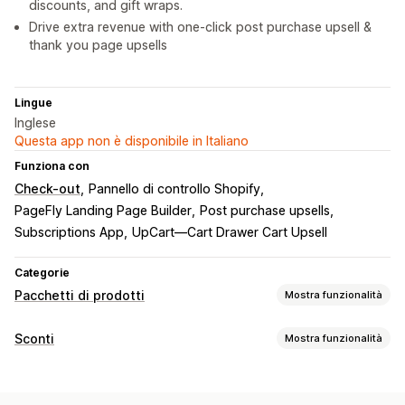
discounts, and gift wraps.
Drive extra revenue with one-click post purchase upsell &
thank you page upsells
Lingue
Inglese
Questa app non è disponibile in Italiano
Funziona con
Check-out
Pannello di controllo Shopify
PageFly Landing Page Builder
Post purchase upsells
Subscriptions App
UpCart—Cart Drawer Cart Upsell
Categorie
Pacchetti di prodotti
Mostra funzionalità
Tipi di pacchetti
Sconti
Mostra funzionalità
Pacchetti fissi
Pacchetti mix-and-match
Tipo di sconto
Pacchetti di varianti
Pacchetti con opzioni infinite
Codici sconto
Coupon
Paga uno, prendi due
Prezzi fissi