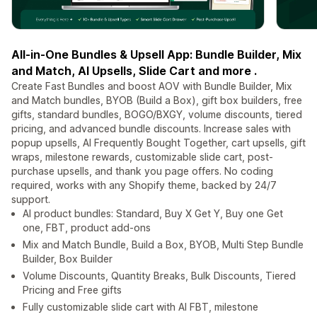
All-in-One Bundles & Upsell App: Bundle Builder, Mix
and Match, AI Upsells, Slide Cart and more .
Create Fast Bundles and boost AOV with Bundle Builder, Mix
and Match bundles, BYOB (Build a Box), gift box builders, free
gifts, standard bundles, BOGO/BXGY, volume discounts, tiered
pricing, and advanced bundle discounts. Increase sales with
popup upsells, AI Frequently Bought Together, cart upsells, gift
wraps, milestone rewards, customizable slide cart, post-
purchase upsells, and thank you page offers. No coding
required, works with any Shopify theme, backed by 24/7
support.
AI product bundles: Standard, Buy X Get Y, Buy one Get
one, FBT, product add-ons
Mix and Match Bundle, Build a Box, BYOB, Multi Step Bundle
Builder, Box Builder
Volume Discounts, Quantity Breaks, Bulk Discounts, Tiered
Pricing and Free gifts
Fully customizable slide cart with AI FBT, milestone