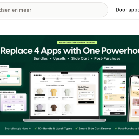
Door apps
ij met uitgelichte afbeeldingen