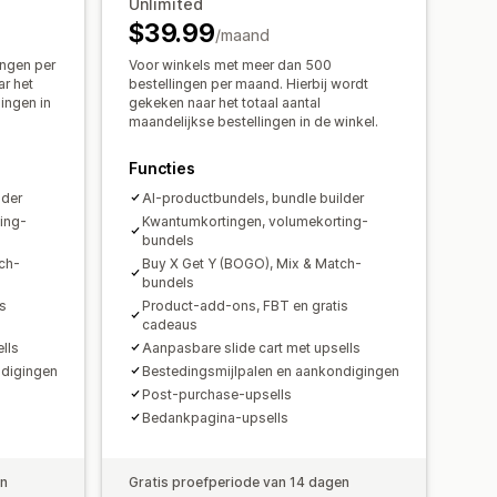
Unlimited
amische prijzen
Aangepaste prijzen
$39.99
/maand
conversie
Campagnes
ingen per
Voor winkels met meer dan 500
r het
bestellingen per maand. Hierbij wordt
Targeting
Geolocatie
lingen in
gekeken naar het totaal aantal
alytics
maandelijkse bestellingen in de winkel.
Functies
lder
AI-productbundels, bundle builder
ing-
Kwantumkortingen, volumekorting-
bundels
ch-
Buy X Get Y (BOGO), Mix & Match-
bundels
s
Product-add-ons, FBT en gratis
cadeaus
lls
Aanpasbare slide cart met upsells
ndigingen
Bestedingsmijlpalen en aankondigingen
Post-purchase-upsells
Bedankpagina-upsells
en
Gratis proefperiode van 14 dagen