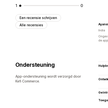
1
0
Een recensie schrijven
Ayansi
Alle recensies
India
Ongeve
de ap
Ondersteuning
Hulpb
App-ondersteuning wordt verzorgd door
Ontwik
Kefi Commerce.
Geïnt
Toega