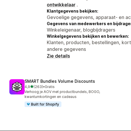
ontwikkelaar
.
Klantgegevens bekijken:
Gevoelige gegevens, apparaat- en ac
Gegevens van medewerkers en bijdrager
Winkeleigenaar, blogbijdragers
Winkelgegevens bekijken en bewerken:
Klanten, producten, bestellingen, kor
andere gegevens
Zie details
SMART Bundles Volume Discounts
van 5 sterren
4,9
(263)
•
Gratis
263 recensies in totaal
Verhoog je AOV met productbundels, BOGO,
kwantumkortingen en cadeaus
Built for Shopify