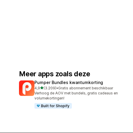
Meer apps zoals deze
Pumper Bundles kwantumkorting
van 5 sterren
4,9
(3.209)
•
Gratis abonnement beschikbaar
3209 recensies in totaal
Verhoog de AOV met bundels, gratis cadeaus en
volumekortingen!
Built for Shopify