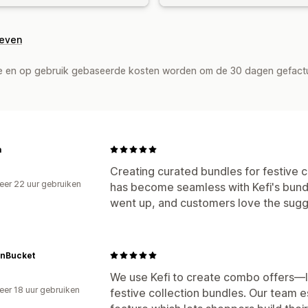
geven
de en op gebruik gebaseerde kosten worden om de 30 dagen gefact
a
Creating curated bundles for festive 
er 22 uur gebruiken
has become seamless with Kefi's bundl
p
went up, and customers love the sugg
onBucket
We use Kefi to create combo offers—li
er 18 uur gebruiken
festive collection bundles. Our team e
p