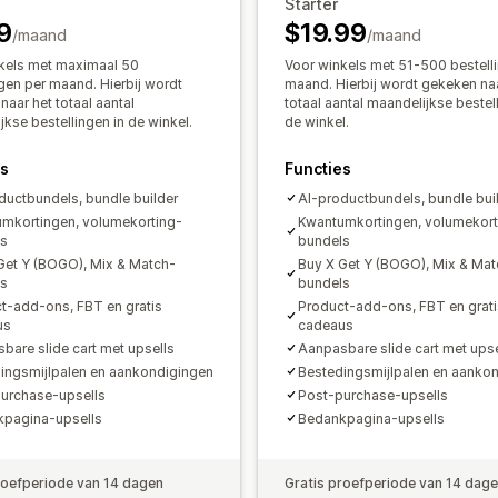
Starter
Bulkprijzen
Groothandelsprijzen
Dyn
9
Kortingen beheren
$19.99
/maand
/maand
Templates
Aangepaste code
Valuta
kels met maximaal 50
Voor winkels met 51-500 bestell
ngen per maand. Hierbij wordt
maand. Hierbij wordt gekeken naa
Triggers en regels
Automatiseringen
aar het totaal aantal
totaal aantal maandelijkse bestel
Segmentering
Tagging
Tracking
An
kse bestellingen in de winkel.
de winkel.
es
Functies
ductbundels, bundle builder
AI-productbundels, bundle bui
mkortingen, volumekorting-
Kwantumkortingen, volumekort
ls
bundels
Get Y (BOGO), Mix & Match-
Buy X Get Y (BOGO), Mix & Mat
ls
bundels
t-add-ons, FBT en gratis
Product-add-ons, FBT en grati
us
cadeaus
bare slide cart met upsells
Aanpasbare slide cart met upse
ingsmijlpalen en aankondigingen
Bestedingsmijlpalen en aanko
urchase-upsells
Post-purchase-upsells
pagina-upsells
Bedankpagina-upsells
roefperiode van 14 dagen
Gratis proefperiode van 14 dag