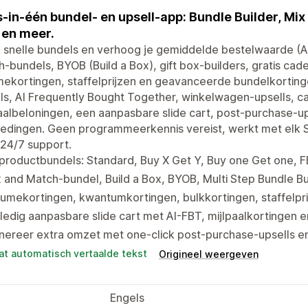
s-in-één bundel- en upsell-app: Bundle Builder, Mix 
 en meer.
snelle bundels en verhoog je gemiddelde bestelwaarde (AO
-bundels, BYOB (Build a Box), gift box-builders, gratis c
mekortingen, staffelprijzen en geavanceerde bundelkortin
ls, AI Frequently Bought Together, winkelwagen-upsells, 
aalbeloningen, een aanpasbare slide cart, post-purchase-u
iedingen. Geen programmeerkennis vereist, werkt met elk
24/7 support.
productbundels: Standard, Buy X Get Y, Buy one Get one, 
 and Match-bundel, Build a Box, BYOB, Multi Step Bundle Bui
umekortingen, kwantumkortingen, bulkkortingen, staffelpri
ledig aanpasbare slide cart met AI-FBT, mijlpaalkortingen
nereer extra omzet met one-click post-purchase-upsells e
at automatisch vertaalde tekst
Origineel weergeven
Engels