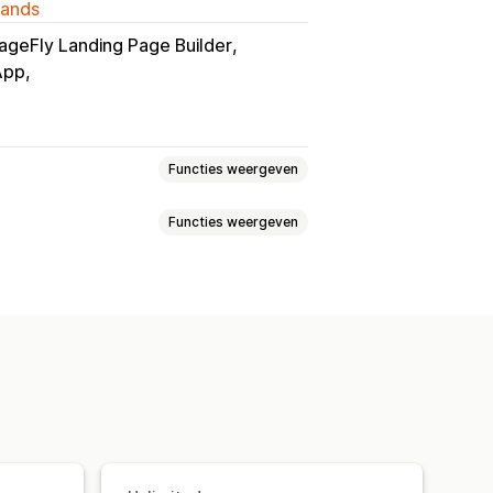
lands
ageFly Landing Page Builder
App
Functies weergeven
Functies weergeven
ls
Variantbundels
amenstellen
Cadeauboxen
e prijs van één
Vaste prijzen
Cross-sell-bundels
tingen
Kwantumkortingen
ten
Bundels op maat
ingen
Bulkkortingen
ng
Winkelwagenkortingen
zen
Kwantumkortingen
Kortingen
Beloningen
Productbundels
en
Percentagekortingen
Upsell-kortingen
nding
Twee voor de prijs van één
rs
Aangepaste kortingen