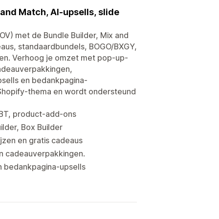
and Match, AI-upsells, slide
V) met de Bundle Builder, Mix and
adeaus, standaardbundels, BOGO/BXGY,
gen. Verhoog je omzet met pop-up-
cadeauverpakkingen,
psells en bedankpagina-
 Shopify-thema en wordt ondersteund
FBT, product-add-ons
lder, Box Builder
jzen en gratis cadeaus
 en cadeauverpakkingen.
n bedankpagina-upsells