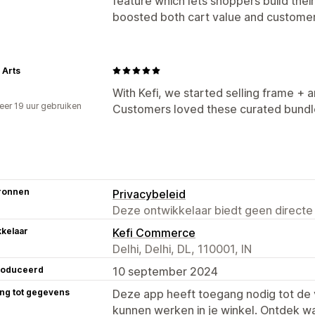
feature which lets shoppers build their 
boosted both cart value and customer 
 Arts
With Kefi, we started selling frame + 
er 19 uur gebruiken
Customers loved these curated bundles
p
ronnen
Privacybeleid
Deze ontwikkelaar biedt geen directe
kelaar
Kefi Commerce
Delhi, Delhi, DL, 110001, IN
roduceerd
10 september 2024
ng tot gegevens
Deze app heeft toegang nodig tot d
kunnen werken in je winkel. Ontdek w