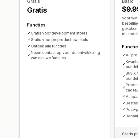
Gratis
Basic
$9.9
Gratis
Voor win
bestelli
Functies
gekeken n
Gratis voor development stores
maandelij
Gratis voor preproductiewinkels
Ontdek alle functies
Functi
Neem contact op voor de ontwikkeling
AI-pro
van nieuwe functies
Kwantu
bunde
Buy X 
bunde
Produc
cadea
Aanpas
Bested
Post-p
Bedank
Gratis p