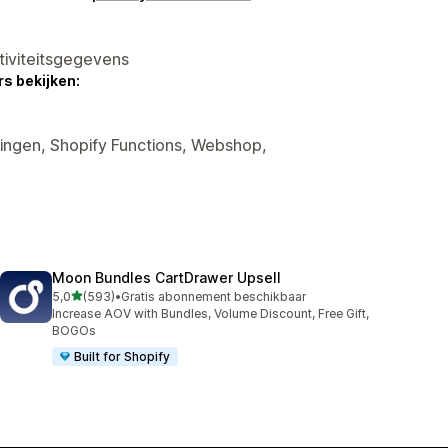
tiviteitsgegevens
s bekijken:
tingen, Shopify Functions, Webshop,
Moon Bundles CartDrawer Upsell
van 5 sterren
5,0
(593)
•
Gratis abonnement beschikbaar
593 recensies in totaal
Increase AOV with Bundles, Volume Discount, Free Gift,
BOGOs
Built for Shopify