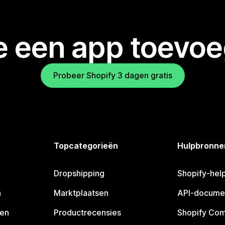
je een app toevo
Probeer Shopify 3 dagen gratis
Topcategorieën
Hulpbronne
Dropshipping
Shopify-hel
n
Marktplaatsen
API-docume
pen
Productrecensies
Shopify Co