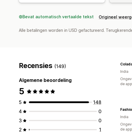
Bevat automatisch vertaalde tekst
Origineel weer
Alle betalingen worden in USD gefactureerd. Terugkeren
Recensies
Colad
(149)
India
Ongeve
Algemene beoordeling
de ap
5
5
148
Fashi
4
0
India
3
0
Ongeve
2
1
de ap