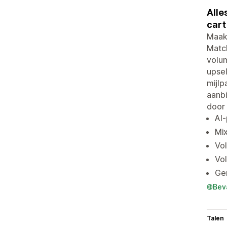
Alle
cart
Maak 
Match
volu
upsel
mijlp
aanb
door 
AI-
Mix
Vol
Vol
Ge
Bev
Talen