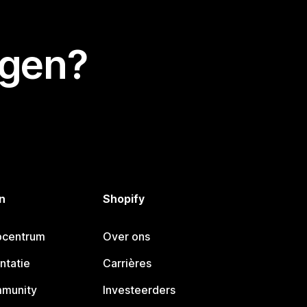
egen?
n
Shopify
pcentrum
Over ons
ntatie
Carrières
mmunity
Investeerders