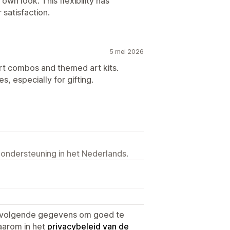
own look. This flexibility has
satisfaction.
5 mei 2026
art combos and themed art kits.
, especially for gifting.
 ondersteuning in het Nederlands.
e volgende gegevens om goed te
aarom in het
privacybeleid van de