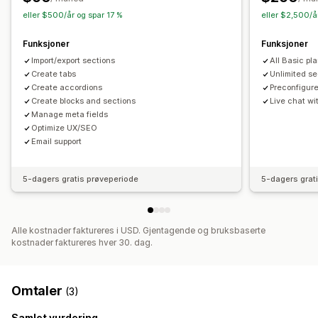
Administrere sider
eller $500/år og spar 17 %
eller $2,500/å
Redigeringsverktøy
Elementer
Maler
Import og eksport
Funksjoner
Funksjoner
Masseredigering
Massepublisering
Globale seksjoner
Import/export sections
All Basic pl
Oversettelse
SEO
Mobilresponsiv
Create tabs
Unlimited se
Create accordions
Preconfigur
Create blocks and sections
Live chat wi
Manage meta fields
Optimize UX/SEO
Email support
5-dagers gratis prøveperiode
5-dagers grat
Alle kostnader faktureres i USD. Gjentagende og bruksbaserte
kostnader faktureres hver 30. dag.
Omtaler
(3)
Samlet vurdering