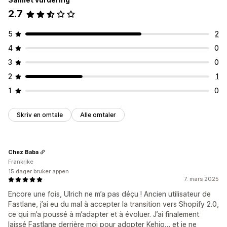
2.7
5
2
4
0
3
0
2
1
1
0
Skriv en omtale
Alle omtaler
Chez Baba
Frankrike
15 dager bruker appen
7. mars 2025
Encore une fois, Ulrich ne m’a pas déçu ! Ancien utilisateur de
Fastlane, j’ai eu du mal à accepter la transition vers Shopify 2.0,
ce qui m’a poussé à m’adapter et à évoluer. J’ai finalement
laissé Fastlane derrière moi pour adopter Kehio… et je ne