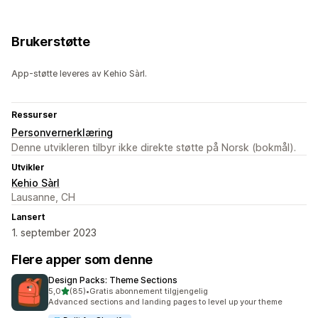
Brukerstøtte
App-støtte leveres av Kehio Sàrl.
Ressurser
Personvernerklæring
Denne utvikleren tilbyr ikke direkte støtte på Norsk (bokmål).
Utvikler
Kehio Sàrl
Lausanne, CH
Lansert
1. september 2023
Flere apper som denne
Design Packs: Theme Sections
av 5 stjerner
5,0
(85)
•
Gratis abonnement tilgjengelig
Totalt 85 omtaler
Advanced sections and landing pages to level up your theme