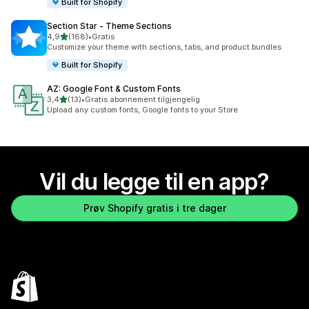
Built for Shopify
Section Star ‑ Theme Sections
av 5 stjerner
4,9
(168)
•
Gratis
Totalt 168 omtaler
Customize your theme with sections, tabs, and product bundles
Built for Shopify
AZ: Google Font & Custom Fonts
av 5 stjerner
3,4
(13)
•
Gratis abonnement tilgjengelig
Totalt 13 omtaler
Upload any custom fonts, Google fonts to your Store
Vil du legge til en app?
Prøv Shopify gratis i tre dager