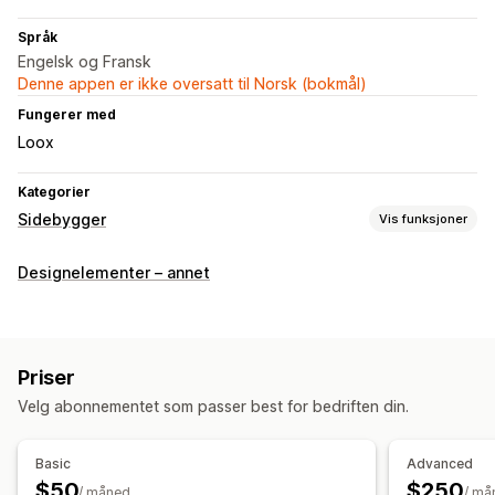
Språk
Engelsk og Fransk
Denne appen er ikke oversatt til Norsk (bokmål)
Fungerer med
Loox
Kategorier
Sidebygger
Vis funksjoner
Sidetyper
Designelementer – annet
Målsider
Startsider
Produktsider
Samlinger
Kommer snart-sider
Blogger
Vanlige spørsmål
Hjelpesentersider
Kontaktsider
Om oss-sider
Takkesider
Priser
Hurtigvisning
Bunntekst
Skjemaer
404-sider
Velg abonnementet som passer best for bedriften din.
Pressesider
Karrieresider
Juridiske sider
Side med omtaler
Prissider
Temaseksjoner
Basic
Advanced
Egendefinerte sider
$50
$250
/ måned
/ må