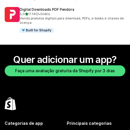
Digital Downloads PDF Pendora
de 5 estrelas
5,0
(1.140)
•
Grátis
1140 avaliações ao todo
Venda produtos digitais para download, PDFs, e-books e chaves de
licença
Built for Shopify
Quer adicionar um app?
Faça uma avaliação gratuita da Shopify por 3 dias
Categorias de app
Principais categorias