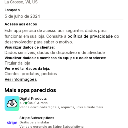
La Crosse, WI, US
Lançado
5 de julho de 2024
Acesso aos dados
Este app precisa de acesso aos seguintes dados para
funcionar em sua loja. Consulte a
política de privacidade
do
desenvolvedor para saber o motivo.
Visualizar dados de clientes:
Dados sensíveis, dados de dispositivo e de atividade
Visualizar dados de membros da equipe e colaboradores:
Titular da loja
Ver e editar dados da loja:
Clientes, produtos, pedidos
Ver informações
Mais apps parecidos
Digital Products
de 5 estrelas
4,7
(993)
•
Grátis
993 avaliações ao todo
Venda downloads digitais, arquivos, links e muito mais.
Stripe Subscriptions
Grátis para instalar
Venda e gerencie as Stripe Subscriptions