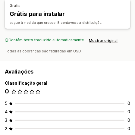
Downloads ilimitados
SMTP
Links personalizados
Grátis
Grátis para instalar
Segurança de arquivo
Código de acesso
Chave de licença
Restrições de IP
pague à medida que cresce: 8 centavos por distribuição.
Hospedagem de arquivo
Contém texto traduzido automaticamente
Mostrar original
Todas as cobranças são faturadas em USD.
Avaliações
Classificação geral
0
5
0
4
0
3
0
2
0