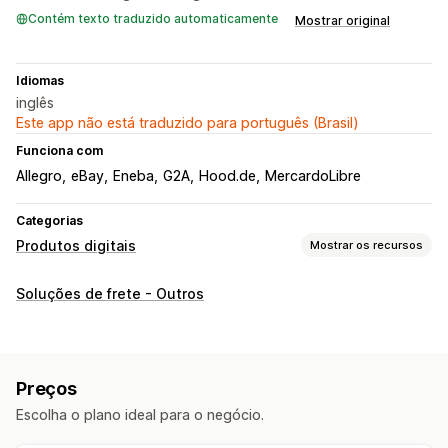
Contém texto traduzido automaticamente
Mostrar original
Idiomas
inglês
Este app não está traduzido para português (Brasil)
Funciona com
Allegro
eBay
Eneba
G2A
Hood.de
MercardoLibre
Categorias
Produtos digitais
Mostrar os recursos
Tipos de produto
Soluções de frete - Outros
Áudio
Cursos
Arte digital
Ebooks
Jogos
PDFs
Software
Vídeos
Personalizado
Gerenciamento de downloads
Preços
Entrega de e-mail
Upload em massa
Escolha o plano ideal para o negócio.
Páginas de download personalizadas
Limites de download