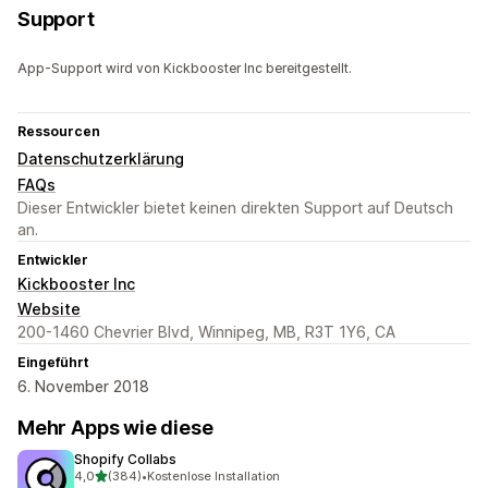
Support
App-Support wird von Kickbooster Inc bereitgestellt.
Ressourcen
Datenschutzerklärung
FAQs
Dieser Entwickler bietet keinen direkten Support auf Deutsch
an.
Entwickler
Kickbooster Inc
Website
200-1460 Chevrier Blvd, Winnipeg, MB, R3T 1Y6, CA
Eingeführt
6. November 2018
Mehr Apps wie diese
Shopify Collabs
von 5 Sternen
4,0
(384)
•
Kostenlose Installation
384 Rezensionen insgesamt