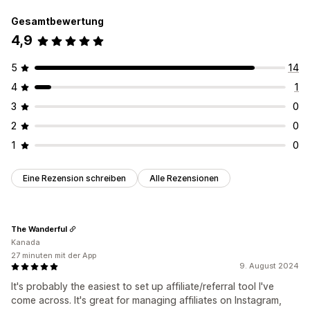
Gesamtbewertung
4,9
5
14
4
1
3
0
2
0
1
0
Eine Rezension schreiben
Alle Rezensionen
The Wanderful
Kanada
27 minuten mit der App
9. August 2024
It's probably the easiest to set up affiliate/referral tool I've
come across. It's great for managing affiliates on Instagram,