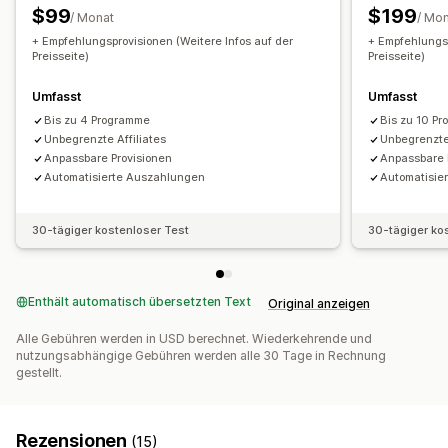
$99
$199
/ Monat
/ Mo
Benutzerdefinierte Links und Rabatte
+ Empfehlungsprovisionen (Weitere Infos auf der
+ Empfehlungsp
Preisseite)
Preisseite)
Zahlungen
Automatische Zahlungen
PayPal
Geplante Auszahlungen
Umfasst
Umfasst
Bis zu 4 Programme
Bis zu 10 P
Unbegrenzte Affiliates
Unbegrenzte 
Anpassbare Provisionen
Anpassbare 
Automatisierte Auszahlungen
Automatisie
30-tägiger kostenloser Test
30-tägiger ko
Enthält automatisch übersetzten Text
Original anzeigen
Alle Gebühren werden in USD berechnet. Wiederkehrende und
nutzungsabhängige Gebühren werden alle 30 Tage in Rechnung
gestellt.
Rezensionen
(15)