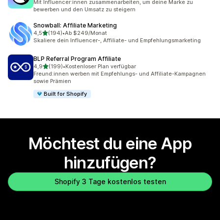
Mit Influencer:innen zusammenarbeiten, um deine Marke zu
bewerben und den Umsatz zu steigern
Snowball: Affiliate Marketing
von 5 Sternen
4,5
(194)
•
Ab $249/Monat
194 Rezensionen insgesamt
Skaliere dein Influencer-, Affiliate- und Empfehlungsmarketing
BLP Referral Program Affiliate
von 5 Sternen
4,9
(199)
•
Kostenloser Plan verfügbar
199 Rezensionen insgesamt
Freund:innen werben mit Empfehlungs- und Affiliate-Kampagnen
sowie Prämien
Built for Shopify
Möchtest du eine App
hinzufügen?
Shopify 3 Tage kostenlos testen