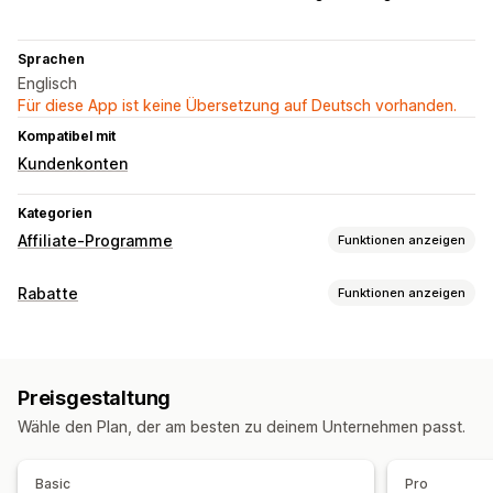
Sprachen
Englisch
Für diese App ist keine Übersetzung auf Deutsch vorhanden.
Kompatibel mit
Kundenkonten
Kategorien
Affiliate-Programme
Funktionen anzeigen
Provisionsoptionen
Rabatte
Funktionen anzeigen
Tracking
Benutzerdefinierte Provision
Produktprovision
Rabatt-Typen
Gestaffelte Vorteile
Coupons
Popups
Empfehlungsmanagement
Preisgestaltung
Rabatte verwalten
Affiliate-Links
Analysen
Automatisches Tracking
Rabatte
Wähle den Plan, der am besten zu deinem Unternehmen passt.
Kampagnen
Popups nach dem Kauf
Tracking in Echtzeit
Basic
Pro
Affiliate-Erfahrung