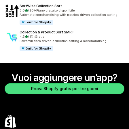
SortWise Collection Sort
stelle su 5
5,0
(20)
•
Piano gratuito disponibile
20 recensioni totali
Automate merchandising with metrics-driven collection sorting
Built for Shopify
Collection & Product Sort SMRT
stelle su 5
4,3
(11)
•
Gratis
11 recensioni totali
Powerful data driven collection sorting & merchandising
Built for Shopify
Vuoi aggiungere un’app?
Prova Shopify gratis per tre giorni