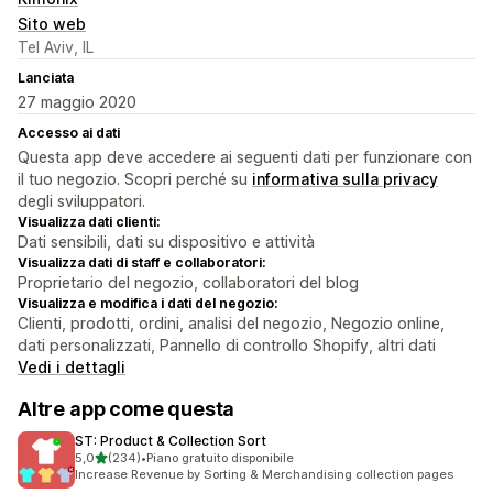
Sito web
Tel Aviv, IL
Lanciata
27 maggio 2020
Accesso ai dati
Questa app deve accedere ai seguenti dati per funzionare con
il tuo negozio. Scopri perché su
informativa sulla privacy
degli sviluppatori.
Visualizza dati clienti:
Dati sensibili, dati su dispositivo e attività
Visualizza dati di staff e collaboratori:
Proprietario del negozio, collaboratori del blog
Visualizza e modifica i dati del negozio:
Clienti, prodotti, ordini, analisi del negozio, Negozio online,
dati personalizzati, Pannello di controllo Shopify, altri dati
Vedi i dettagli
Altre app come questa
ST: Product & Collection Sort
stelle su 5
5,0
(234)
•
Piano gratuito disponibile
234 recensioni totali
Increase Revenue by Sorting & Merchandising collection pages