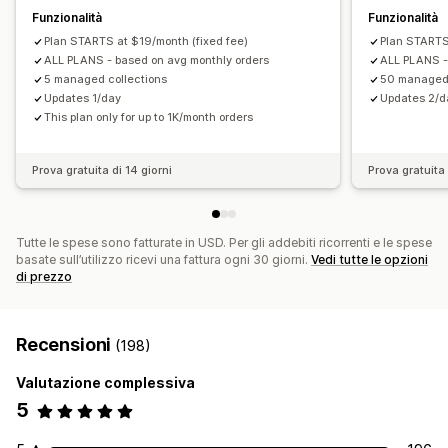
Funzionalità
Funzionalità
Plan STARTS at $19/month (fixed fee)
Plan STARTS
ALL PLANS - based on avg monthly orders
ALL PLANS -
5 managed collections
50 managed 
Updates 1/day
Updates 2/d
This plan only for up to 1K/month orders
Prova gratuita di 14 giorni
Prova gratuita 
Tutte le spese sono fatturate in USD. Per gli addebiti ricorrenti e le spese
basate sull’utilizzo ricevi una fattura ogni 30 giorni.
Vedi tutte le opzioni
di prezzo
Recensioni
(198)
Valutazione complessiva
5