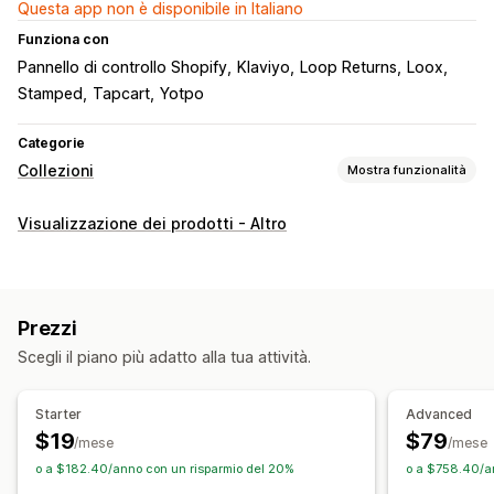
Questa app non è disponibile in Italiano
Funziona con
Pannello di controllo Shopify
Klaviyo
Loop Returns
Loox
Stamped
Tapcart
Yotpo
Categorie
Collezioni
Mostra funzionalità
Azioni di ordinamento
Visualizzazione dei prodotti - Altro
Automatico
Manuale
Regole personalizzate
Fissa prodotti in alto
Sposta in basso
Nascondi prodotti
Raggruppa prodotti
Prezzi
Gestione delle collezioni
Scegli il piano più adatto alla tua attività.
Aggiornamenti in tempo reale
Importazione ed esportazione
Analisi
Starter
Advanced
Creazione di collezioni
Varianti
Segmenti
$19
$79
/mese
/mese
Modifica in blocco
Raccomandazioni basate sull’IA
o a $182.40/anno con un risparmio del 20%
o a $758.40/a
Test A/B