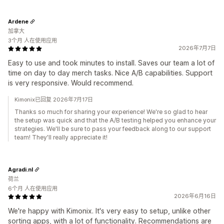
Ardene
加拿大
3个月 人在使用应用
2026年7月7日
Easy to use and took minutes to install. Saves our team a lot of
time on day to day merch tasks. Nice A/B capabilities. Support
is very responsive. Would recommend.
Kimonix已回复 2026年7月17日
Thanks so much for sharing your experience! We're so glad to hear
the setup was quick and that the A/B testing helped you enhance your
strategies. We'll be sure to pass your feedback along to our support
team! They'll really appreciate it!
Agradi.nl
荷兰
6个月 人在使用应用
2026年6月16日
We're happy with Kimonix. It's very easy to setup, unlike other
sorting apps, with a lot of functionality. Recommendations are