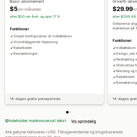
Basic-abonnement
Growth-abo
Nedtællingsure
$5
$29.99
om måneden
o
Mersalg
eller $50 om året, og spar 17 %
eller $299.99 
Produktanbefalinger
Gratis levering
Ofte købt sammen
Gebyrerne stige
maksimum på 1
Funktioner
Leveringsbjælke
Indløsning af belønninger
Simpel konfiguration af indkøbskurv
Niveaudelte belønninger
Funktioner
Grundlæggende tilpasning
Rabatkoder
Indkøbskurv 
Tilpasning af betalingsflow
Bemærkninger
Design, der 
Tilpassede bemærkninger
Automatiske rabatter
Nedtælling 
Mersalg med et klik
Skjul hurtig betaling
Statuslinje t
Mersalg og t
Rabatkoder
Bemærkning
14-dages gratis prøveperiode
14-dages grat
Indeholder maskinoversat tekst
Vis oprindelig
Alle gebyrer faktureres i USD. Tilbagevendende og brugsbaserede