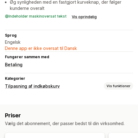
Øg synligheden med en fastgjort kurveknap, der følger
kunderne overalt
Indeholder maskinoversat tekst
Vis oprindelig
Sprog
Engelsk
Denne app er ikke oversat til Dansk
Fungerer sammen med
Betaling
Kategorier
Tilpasning af indkøbskurv
Vis funktioner
Kurvvisning
Annonceringer
Tilpasset stil
Tilpassede regler
Priser
Tilpasset HTML
Tilpasset CSS
Rabatfelter
Kampagner
Vælg det abonnement, der passer bedst til din virksomhed.
Gaveindpakning
Dynamisk på mobil
Indkøbskurvskuffe
Fastgjort indkøbskurv
Afkrydsningsfelt for vilkår