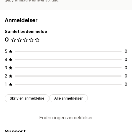
gebyrer faktureres hver 30. dag.
Anmeldelser
Samlet bedømmelse
0
5
0
4
0
3
0
2
0
1
0
Skriv en anmeldelse
Alle anmeldelser
Endnu ingen anmeldelser
Support