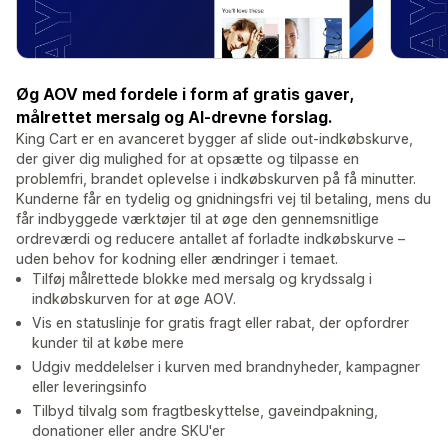
Øg AOV med fordele i form af gratis gaver,
målrettet mersalg og AI-drevne forslag.
King Cart er en avanceret bygger af slide out-indkøbskurve,
der giver dig mulighed for at opsætte og tilpasse en
problemfri, brandet oplevelse i indkøbskurven på få minutter.
Kunderne får en tydelig og gnidningsfri vej til betaling, mens du
får indbyggede værktøjer til at øge den gennemsnitlige
ordreværdi og reducere antallet af forladte indkøbskurve –
uden behov for kodning eller ændringer i temaet.
Tilføj målrettede blokke med mersalg og krydssalg i
indkøbskurven for at øge AOV.
Vis en statuslinje for gratis fragt eller rabat, der opfordrer
kunder til at købe mere
Udgiv meddelelser i kurven med brandnyheder, kampagner
eller leveringsinfo
Tilbyd tilvalg som fragtbeskyttelse, gaveindpakning,
donationer eller andre SKU'er