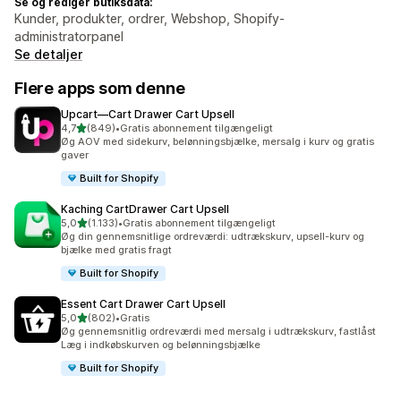
Se og rediger butiksdata:
Kunder, produkter, ordrer, Webshop, Shopify-
administratorpanel
Se detaljer
Flere apps som denne
Upcart—Cart Drawer Cart Upsell
ud af 5 stjerner
4,7
(849)
•
Gratis abonnement tilgængeligt
849 anmeldelser i alt
Øg AOV med sidekurv, belønningsbjælke, mersalg i kurv og gratis
gaver
Built for Shopify
Kaching CartDrawer Cart Upsell
ud af 5 stjerner
5,0
(1.133)
•
Gratis abonnement tilgængeligt
1133 anmeldelser i alt
Øg din gennemsnitlige ordreværdi: udtrækskurv, upsell-kurv og
bjælke med gratis fragt
Built for Shopify
Essent Cart Drawer Cart Upsell
ud af 5 stjerner
5,0
(802)
•
Gratis
802 anmeldelser i alt
Øg gennemsnitlig ordreværdi med mersalg i udtrækskurv, fastlåst
Læg i indkøbskurven og belønningsbjælke
Built for Shopify