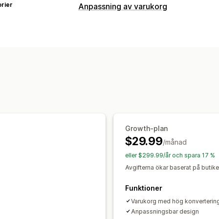
rier
Anpassning av varukorg
Varukorgsvisning
Meddelanden
Anpassade stilar
Anpa
Anpassad CSS
Rabattfält
Kampanjer
Mobilanpassning
Varukorgspanel
Fa
Nedräkningstimer
Merförsäljning
Produktrekommendationer
Fri frakt
Leveransfält
Inlösen av belöningar
K
Growth-plan
$29.99
/månad
Kassaanpassning
eller $299.99/år och spara 17 %
Anpassade anteckningar
Automatiska
Avgifterna ökar baserat på butik
Merförsäljning med ett klick
Dölj sn
Funktioner
Varukorg med hög konverterin
Anpassningsbar design