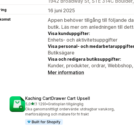
1942 Broadway St, STE 314C Boulder,
ring
16 juni 2025
tkomst
Appen behöver tillgång till följande d
butik. Läs mer om anledningen till det
Visa kunduppgifter:
Enhets- och aktivitetsuppgifter
Visa personal- och medarbetaruppgifter
Butiksägare
Visa och redigera butiksuppgifter:
Kunder, produkter, ordrar, Webbshop,
Mer information
Kaching CartDrawer Cart Upsell
av 5 stjärnor
5,0
(1 129)
•
Gratisplan tillgänglig
1129 recensioner totalt
Öka genomsnittligt ordervärde: utdragbar varukorg,
merförsäljning och mätare för fri frakt
Built for Shopify