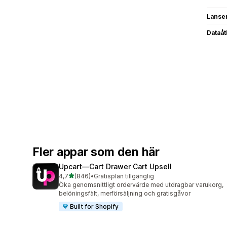
Lanse
Dataå
Fler appar som den här
Upcart—Cart Drawer Cart Upsell
av 5 stjärnor
4,7
(846)
•
Gratisplan tillgänglig
846 recensioner totalt
Öka genomsnittligt ordervärde med utdragbar varukorg,
belöningsfält, merförsäljning och gratisgåvor
Built for Shopify