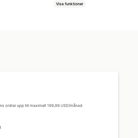
Visa funktioner
ssade regler
Anpassad HTML
Presentinslagning
st varukorg
Kryssruta för villkor
Sådant som ofta köps tillsammans
vantitetsbaserade belöningar
 rabatter
ens ordrar upp till maximalt 199,99 USD/månad.
abbkassa
g