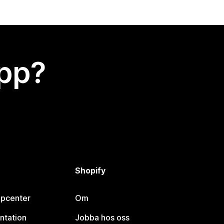
app?
Shopify
lpcenter
Om
ntation
Jobba hos oss