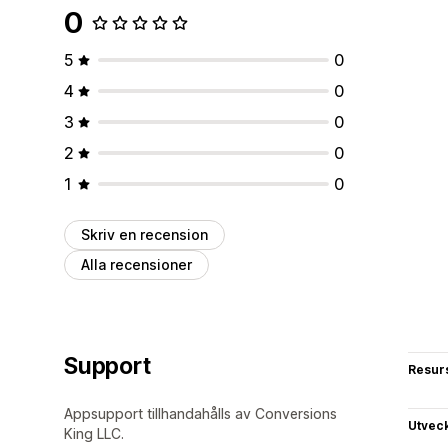
0
5
0
4
0
3
0
2
0
1
0
Skriv en recension
Alla recensioner
Support
Resur
Appsupport tillhandahålls av Conversions
Utvec
King LLC.