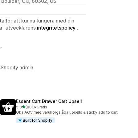
 Boulder, CO, 80302, US
ata för att kunna fungera med din
ta i utvecklarens
integritetspolicy
.
:
 Shopify admin
Essent Cart Drawer Cart Upsell
av 5 stjärnor
5,0
(801)
•
Gratis
801 recensioner totalt
Öka AOV med varukorgslåda upsells & sticky add to cart
Built for Shopify