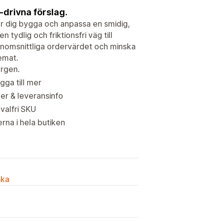
-drivna förslag.
er dig bygga och anpassa en smidig,
ydlig och friktionsfri väg till
enomsnittliga ordervärdet och minska
temat.
orgen.
gga till mer
er & leveransinfo
 valfri SKU
rna i hela butiken
ska