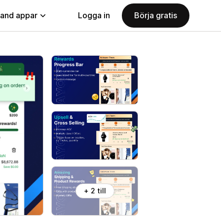
land appar
Logga in
Börja gratis
+ 2 till