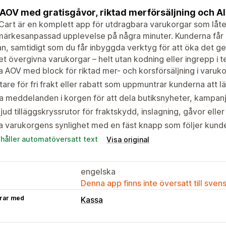
AOV med gratisgåvor, riktad merförsäljning och AI
Cart är en komplett app för utdragbara varukorgar som låt
ärkesanpassad upplevelse på några minuter. Kunderna får en t
n, samtidigt som du får inbyggda verktyg för att öka det g
et övergivna varukorgar – helt utan kodning eller ingrepp i 
 AOV med block för riktad mer- och korsförsäljning i varuk
are för fri frakt eller rabatt som uppmuntrar kunderna att lä
a meddelanden i korgen för att dela butiksnyheter, kampanj
jud tilläggskryssrutor för fraktskydd, inslagning, gåvor eller
 varukorgens synlighet med en fäst knapp som följer kunde
ehåller automatöversatt text
Visa original
engelska
Denna app finns inte översatt till sven
rar med
Kassa