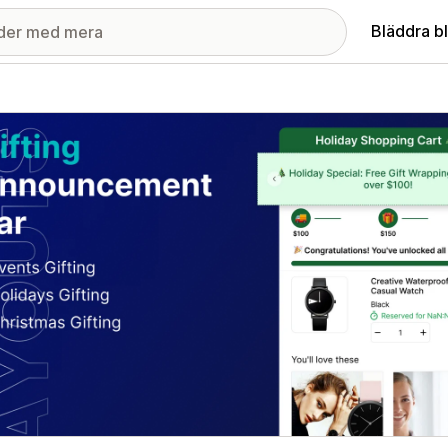
Bläddra b
ri med utvalda bilder