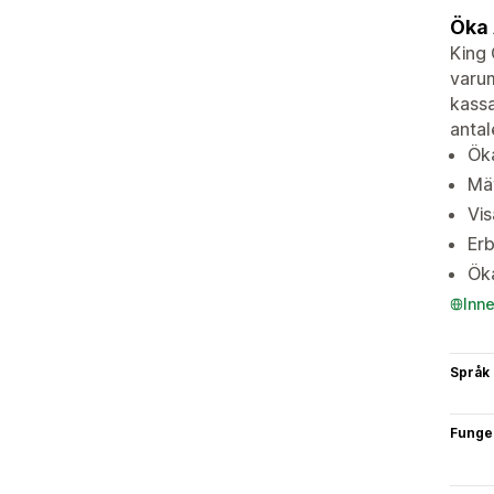
Öka 
King 
varum
kassa
antal
Öka
Mät
Vis
Erb
Öka
Inn
Språk
Funge