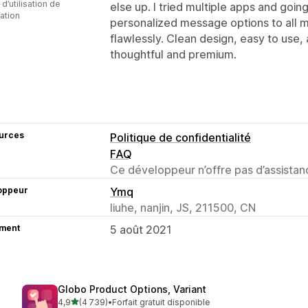
 d’utilisation de
else up. I tried multiple apps and going
cation
personalized message options to all m
flawlessly. Clean design, easy to us
thoughtful and premium.
urces
Politique de confidentialité
FAQ
Ce développeur n’offre pas d’assistanc
oppeur
Ymq
liuhe, nanjin, JS, 211500, CN
ment
5 août 2021
Globo Product Options, Variant
étoile(s) sur 5
4,9
(4 739)
•
Forfait gratuit disponible
4739 avis au total