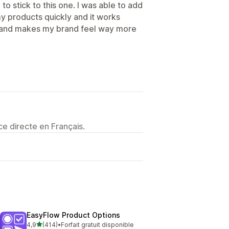
 to stick to this one. I was able to add
y products quickly and it works
e, and makes my brand feel way more
e directe en Français.
EasyFlow Product Options
étoile(s) sur 5
4,9
(414)
•
Forfait gratuit disponible
414 avis au total