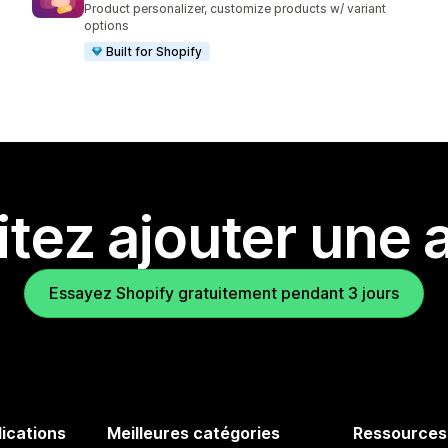
Product personalizer, customize products w/ variant
options
Built for Shopify
tez ajouter une a
Essayez Shopify gratuitement pendant 3 jours
lications
Meilleures catégories
Ressources