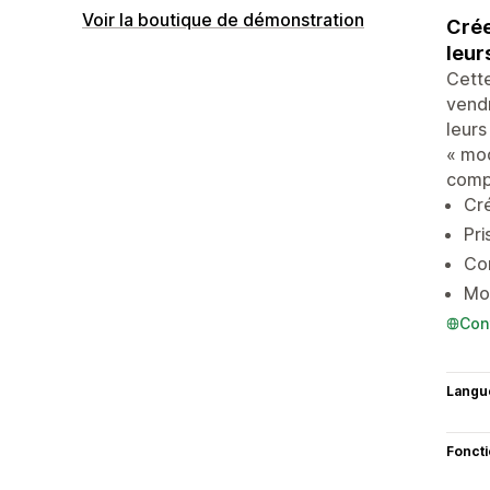
Voir la boutique de démonstration
Crée
leur
Cette
vendr
leurs
« mod
compa
Cré
Pri
Com
Mod
Con
Langu
Fonct