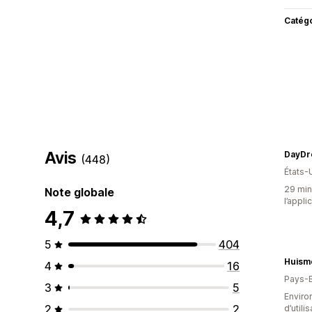
Catég
Avis
DayDr
(448)
États-
29 minu
Note globale
l’appli
4,7
5
404
Huism
4
16
Pays-
3
5
Enviro
2
2
d’utili