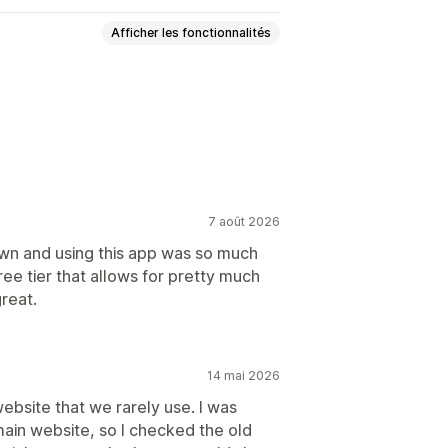
Afficher les fonctionnalités
Menus déroulants
ltiple
Numéros
Boutons radio
ées
HTML personnalisé
riantes
7 août 2026
awn and using this app was so much
ee tier that allows for pretty much
reat.
14 mai 2026
website that we rarely use. I was
ain website, so I checked the old