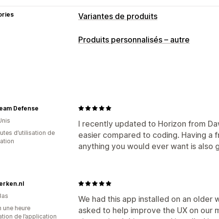
ories
Variantes de produits
Personnalisation
Produits personnalisés – autre
Cases à cocher
Échantillons
Dates
Importations de fichiers
Sélection mu
Texte personnalisé
CSS personnalis
Tableaux des tailles
Affichage des va
eam Defense
Unis
I recently updated to Horizon from D
tes d’utilisation de
easier compared to coding. Having a fr
cation
anything you would ever want is also g
erken.nl
Bas
We had this app installed on an older 
n une heure
asked to help improve the UX on our m
sation de l’application