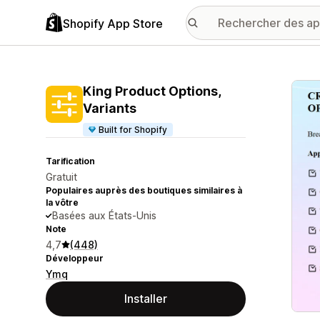
Shopify App Store
Galer
King Product Options,
Variants
Built for Shopify
Tarification
Gratuit
Populaires auprès des boutiques similaires à
la vôtre
Basées aux États-Unis
Note
4,7
(448)
Développeur
Ymq
Installer