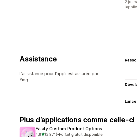
2 jours
l’appli
Assistance
Resso
L’assistance pour l’appli est assurée par
Ymq.
Dével
Lance
Plus d’applications comme celle-ci
Easify Custom Product Options
étoile(s) sur 5
4,9
(2 871)
•
Forfait gratuit disponible
2871 avis au total