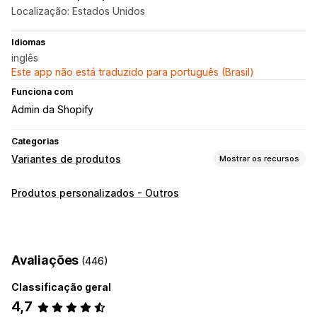
Localização: Estados Unidos
Idiomas
inglês
Este app não está traduzido para português (Brasil)
Funciona com
Admin da Shopify
Categorias
Variantes de produtos
Mostrar os recursos
Personalização
Produtos personalizados - Outros
Caixas de seleção
Amostras
Datas
Menus suspensos
Upload de arquivo
Várias seleções
Números
Botões de rádio
Texto personalizado
CSS personalizado
Avaliações
(446)
HTML personalizado
Gráficos de tamanhos
Exibição de variantes
Classificação geral
4,7