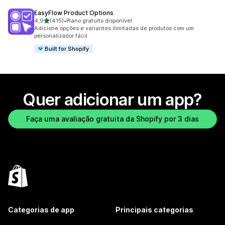
EasyFlow Product Options
de 5 estrelas
4,9
(415)
•
Plano gratuito disponível
415 avaliações ao todo
Adicione opções e variantes ilimitadas de produtos com um
personalizador fácil
Built for Shopify
Quer adicionar um app?
Faça uma avaliação gratuita da Shopify por 3 dias
Categorias de app
Principais categorias