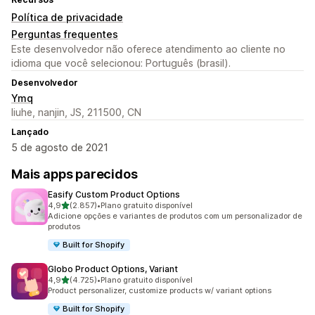
Política de privacidade
Perguntas frequentes
Este desenvolvedor não oferece atendimento ao cliente no
idioma que você selecionou: Português (brasil).
Desenvolvedor
Ymq
liuhe, nanjin, JS, 211500, CN
Lançado
5 de agosto de 2021
Mais apps parecidos
Easify Custom Product Options
de 5 estrelas
4,9
(2.857)
•
Plano gratuito disponível
2857 avaliações ao todo
Adicione opções e variantes de produtos com um personalizador de
produtos
Built for Shopify
Globo Product Options, Variant
de 5 estrelas
4,9
(4.725)
•
Plano gratuito disponível
4725 avaliações ao todo
Product personalizer, customize products w/ variant options
Built for Shopify