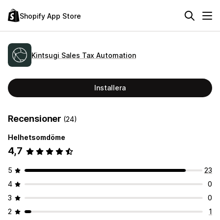
Shopify App Store
Kintsugi Sales Tax Automation
Installera
Recensioner
(24)
Helhetsomdöme
4,7
5
23
4
0
3
0
2
1