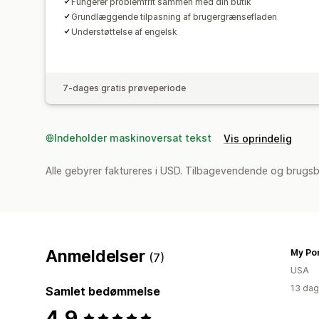
Fungerer problemfrit sammen med din butik
Grundlæggende tilpasning af brugergrænsefladen
Understøttelse af engelsk
7-dages gratis prøveperiode
Indeholder maskinoversat tekst
Vis oprindelig
Alle gebyrer faktureres i USD. Tilbagevendende og brugsb
Anmeldelser
My Po
(7)
USA
13 dag
Samlet bedømmelse
4,9