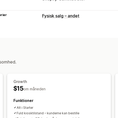
rier
Fysisk salg – andet
ksomhed.
Growth
$15
om måneden
Funktioner
Alt i Starter
Fuld kiosktilstand – kunderne kan bestille