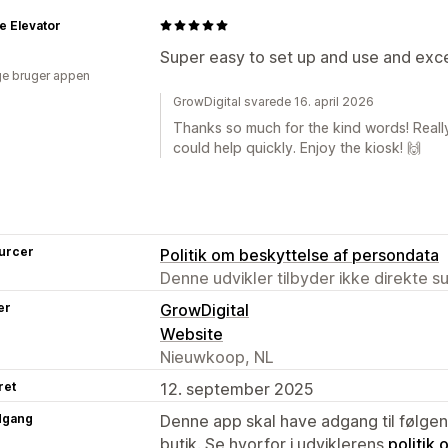
e Elevator
Super easy to set up and use and exce
e bruger appen
GrowDigital svarede 16. april 2026
Thanks so much for the kind words! Reall
could help quickly. Enjoy the kiosk! 🙌
urcer
Politik om beskyttelse af persondata
Denne udvikler tilbyder ikke direkte s
er
GrowDigital
Website
Nieuwkoop, NL
ret
12. september 2025
dgang
Denne app skal have adgang til følgend
butik. Se hvorfor i udviklerens
politik