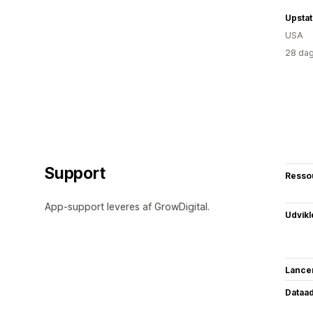
Upstat
USA
28 dag
Support
Resso
App-support leveres af GrowDigital.
Udvikl
Lance
Dataa