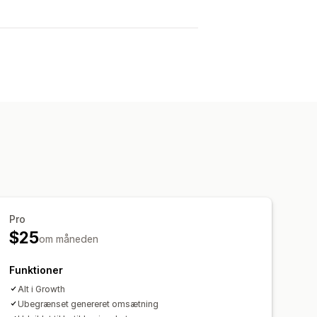
Pro
$25
om måneden
Funktioner
Alt i Growth
Ubegrænset genereret omsætning