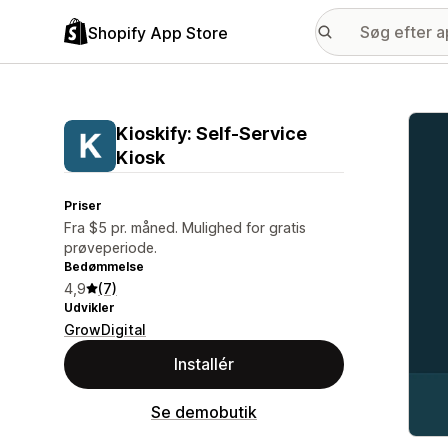
Shopify App Store
Galle
Kioskify: Self‑Service
Kiosk
Priser
Fra $5 pr. måned. Mulighed for gratis
prøveperiode.
Bedømmelse
4,9
(7)
Udvikler
GrowDigital
Installér
Se demobutik