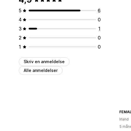
5
6
4
0
3
1
2
0
1
0
Skriv en anmeldelse
Alle anmeldelser
FEMAL
Irland
5 måne