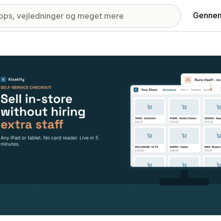
Gennem
ri med udvalgte billeder