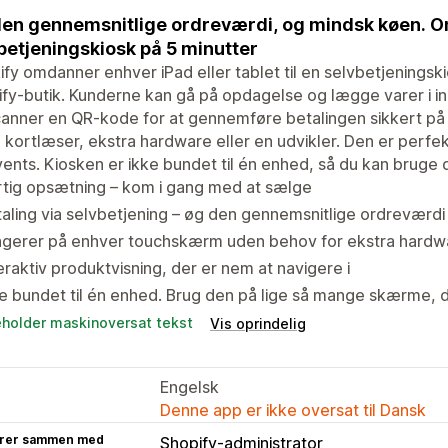
en gennemsnitlige ordreværdi, og mindsk køen. Om
betjeningskiosk på 5 minutter
ify omdanner enhver iPad eller tablet til en selvbetjenings
fy-butik. Kunderne kan gå på opdagelse og lægge varer i i
anner en QR-kode for at gennemføre betalingen sikkert på
 kortlæser, ekstra hardware eller en udvikler. Den er perfekt
ents. Kiosken er ikke bundet til én enhed, så du kan bruge 
tig opsætning – kom i gang med at sælge
aling via selvbetjening – øg den gennemsnitlige ordreværdi
ngerer på enhver touchskærm uden behov for ekstra hardw
eraktiv produktvisning, der er nem at navigere i
e bundet til én enhed. Brug den på lige så mange skærme, d
eholder maskinoversat tekst
Vis oprindelig
Engelsk
Denne app er ikke oversat til Dansk
rer sammen med
Shopify-administrator