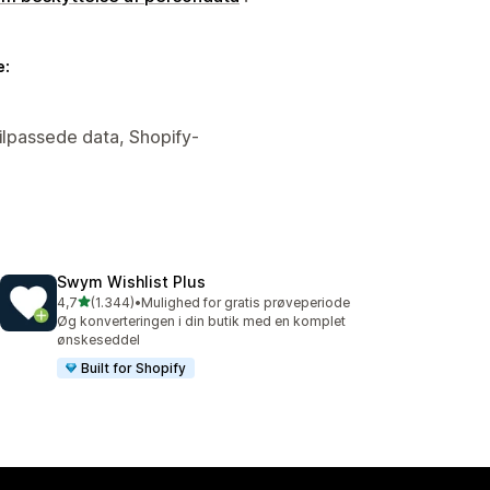
e:
ilpassede data, Shopify-
Swym Wishlist Plus
ud af 5 stjerner
4,7
(1.344)
•
Mulighed for gratis prøveperiode
1344 anmeldelser i alt
Øg konverteringen i din butik med en komplet
ønskeseddel
Built for Shopify