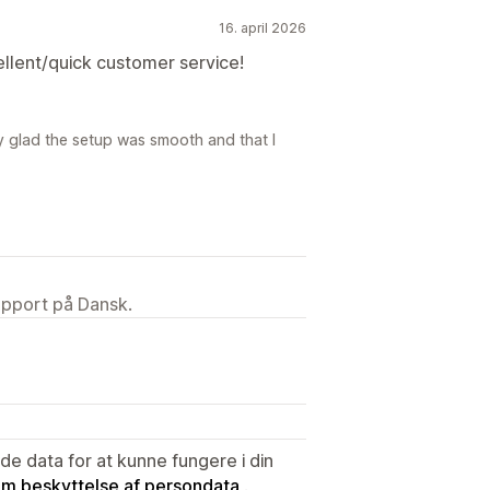
16. april 2026
llent/quick customer service!
y glad the setup was smooth and that I
upport på Dansk.
e data for at kunne fungere i din
 om beskyttelse af persondata
.