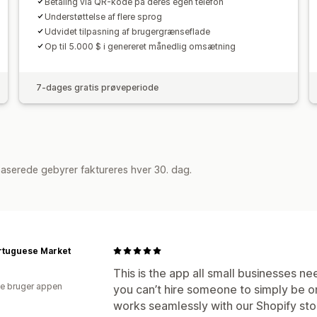
Betaling via QR-kode på deres egen telefon
Understøttelse af flere sprog
Udvidet tilpasning af brugergrænseflade
Op til 5.000 $ i genereret månedlig omsætning
7-dages gratis prøveperiode
aserede gebyrer faktureres hver 30. dag.
rtuguese Market
This is the app all small businesses n
e bruger appen
you can’t hire someone to simply be 
works seamlessly with our Shopify sto