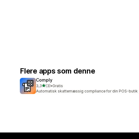
Flere apps som denne
Comply
ud af 5 stjerner
3,3
(3)
•
Gratis
3 anmeldelser i alt
Automatisk skattemæssig compliance for din POS-butik