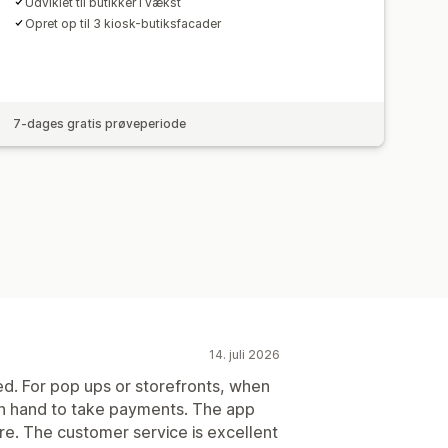
Udviklet til butikker i vækst
Opret op til 3 kiosk-butiksfacader
7-dages gratis prøveperiode
14. juli 2026
eed. For pop ups or storefronts, when
on hand to take payments. The app
re. The customer service is excellent