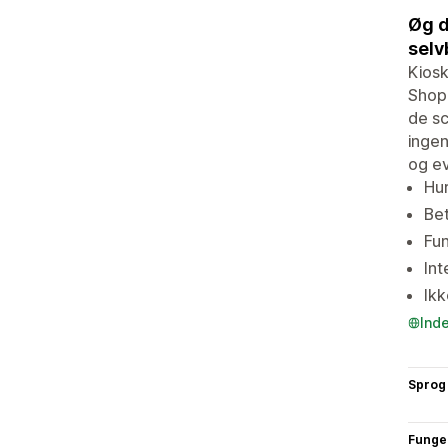
Øg d
selv
Kiosk
Shopi
de sc
ingen
og ev
Hur
Bet
Fu
Int
Ikk
Ind
Sprog
Funge