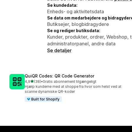
Se kundedata:
Enheds- og aktivitetsdata
Se data om medarbejdere og bidragyder
Butiksejer, blogbidragydere
Se og rediger butiksdata:
Kunder, produkter, ordrer, Webshop, t
administratorpanel, andre data
Se detaljer
QuiQR Codes: QR Code Generator
ud af 5 stjerner
4,9
(38)
•
Gratis abonnement tilgængeligt
38 anmeldelser i alt
Hjælp kunderne med at shoppe fra hvor som helst ved at
scanne dynamiske QR-koder
Built for Shopify