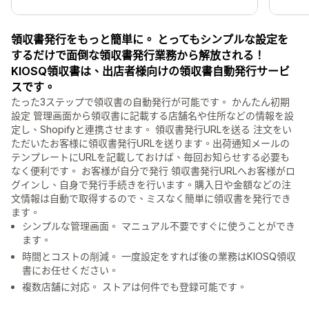
領収書発行をもっと簡単に。 とってもシンプルな設定を
するだけで面倒な領収書発行業務から解放される！
KIOSQ領収書は、出店者様向けの領収書自動発行サービ
スです。
たった3ステップで領収書の自動発行が可能です。 かんたん初期
設定 管理画面から領収書に記載する店舗名や住所などの情報を設
定し、Shopifyと連携させます。 領収書発行URLを送る 注文をい
ただいたお客様に領収書発行URLを送ります。出荷通知メールの
テンプレートにURLを記載しておけば、毎回お知らせする必要も
なく便利です。 お客様が自分で発行 領収書発行URLへお客様がロ
グインし、自身で発行手続きを行います。購入日や金額などの注
文情報は自動で取得するので、ミスなく簡単に領収書を発行でき
ます。
シンプルな管理画面。 マニュアル不要ですぐに使うことができ
ます。
時間とコストの削減。 一度設定をすれば後の業務はKIOSQ領収
書にお任せください。
複数店舗に対応。 ストアは何件でも登録可能です。