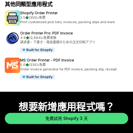
其他同類型應用程式
Shopify Order Printer
滿分 5 顆星
3.5
(355)
•
免費
共有 355 則評價
Print customized pick lists, invoices, packing slips and more
Order Printer Pro: PDF Invoice
滿分 5 顆星
4.9
(2,684)
•
免費安裝
共有 2684 則評價
請求書・下書き・発送書類のための注文印刷アプリ
Built for Shopify
MS Order Printer ‑ PDF Invoice
滿分 5 顆星
5.0
(235)
•
免費
共有 235 則評價
Order invoice generator for PDF invoice, packing slip, receipt
Built for Shopify
想要新增應用程式嗎？
免費試用 Shopify 3 天