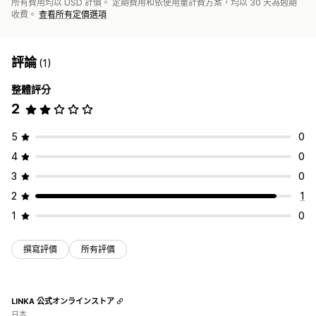
所有費用均以 USD 計價。 定期費用和依使用量計費方案，均以 30 天為週期
收費。
查看所有定價選項
評論
(1)
整體評分
2
5
0
4
0
3
0
2
1
1
0
撰寫評價
所有評價
LINKA 公式オンラインストア
日本