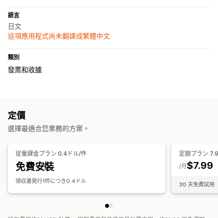
語言
日文
這項應用程式尚未翻譯成繁體中文
類別
發票和收據
定價
選擇最適合您業務的方案。
従量課金プラン 0.4ドル/件
定額プラン 7.9
$7.99
免費安裝
/月
領収書発行1件につき0.4ドル
30 天免費試用