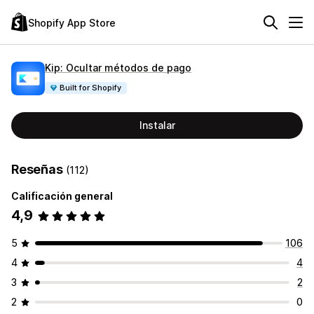
Shopify App Store
Kip: Ocultar métodos de pago
Built for Shopify
Instalar
Reseñas
(112)
Calificación general
4,9
5
106
4
4
3
2
2
0