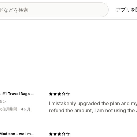
アプリを
Borsa - #1 Travel Bags Store In Pakistan
タン
I mistakenly upgraded the plan and my
の使用期間：4ヶ月
refund the amount, I am not using the 
Swiss Madison - well made forever