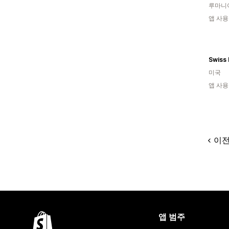
루마니
앱 사용
미국
앱 사용
이
앱 범주