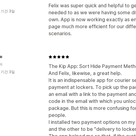
Felix was super quick and helpful to g
 기간 3일
needed to as we were having some diff
own. App is now working exactly as e
page much more efficient for our diff
scenarios.
ro
아
The Kip App: Sort Hide Payment Met
 기간 3일
And Felix, likewise, a great help.
It is an indispensable app for courier s
payment at lockers. To pick up the pa
an email with a link to the payment an
code in the email with which you unloc
package. But this is more confusing fo
people.
I installed two payment options on my
and the other to be "delivery to locker