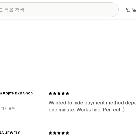
앱 
 & Köpfe B2B Shop
Wanted to hide payment method depen
 기간 8분
one minute. Works fine. Perfect :)
RA JEWELS