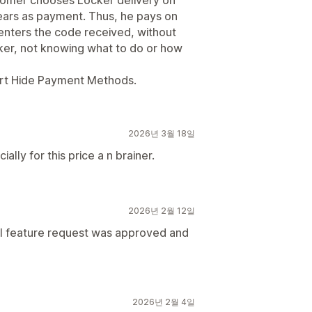
stomer chooses Locker delivery on
ears as payment. Thus, he pays on
t enters the code received, without
cker, not knowing what to do or how
Sort Hide Payment Methods.
2026년 3월 18일
ally for this price a n brainer.
2026년 2월 12일
nal feature request was approved and
2026년 2월 4일