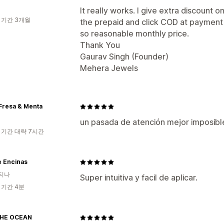
It really works. I give extra discount
 기간 3개월
the prepaid and click COD at payment 
so reasonable monthly price.
Thank You
Gaurav Singh (Founder)
Mehera Jewels
Fresa & Menta
un pasada de atención mejor imposibl
 기간 대략 7시간
e Encinas
티나
Super intuitiva y facil de aplicar.
 기간 4분
THE OCEAN