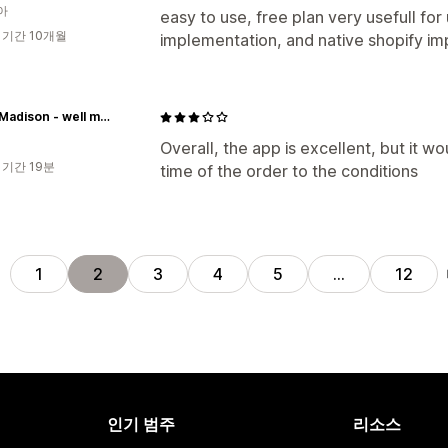
아
easy to use, free plan very usefull for 
 기간 10개월
implementation, and native shopify i
Swiss Madison - well made forever
Overall, the app is excellent, but it 
 기간 19분
time of the order to the conditions
전
1
2
3
4
5
…
12
인기 범주
리소스