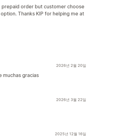
 on prepaid order but customer choose
option. Thanks KIP for helping me at
2026년 2월 20일
e muchas gracias
2026년 3월 22일
2025년 12월 16일