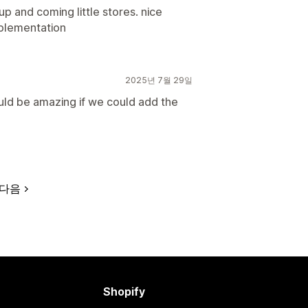
up and coming little stores. nice
mplementation
2025년 7월 29일
would be amazing if we could add the
다음
Shopify