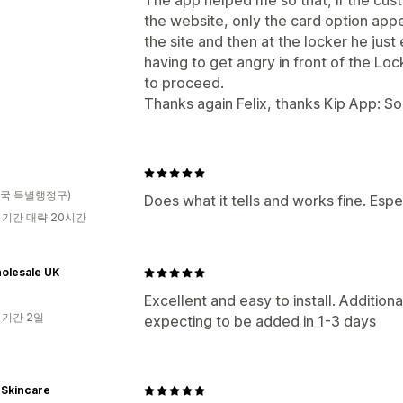
The app helped me so that, if the cu
the website, only the card option app
the site and then at the locker he jus
having to get angry in front of the Lo
to proceed.
Thanks again Felix, thanks Kip App: 
n
국 특별행정구)
Does what it tells and works fine. Especi
 기간 대략 20시간
olesale UK
Excellent and easy to install. Additio
 기간 2일
expecting to be added in 1-3 days
 Skincare