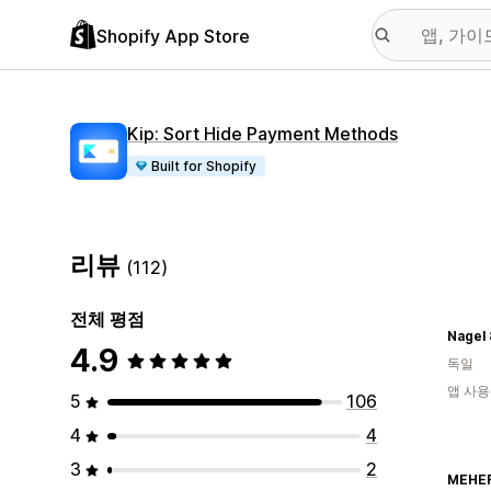
Shopify App Store
Kip: Sort Hide Payment Methods
Built for Shopify
리뷰
(112)
전체 평점
Nagel
4.9
독일
앱 사용
5
106
4
4
3
2
MEHE