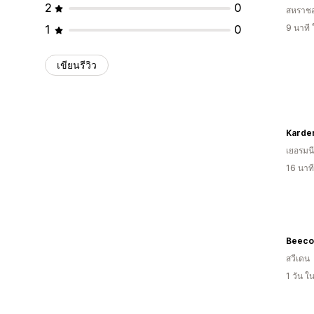
2
0
สหราช
1
0
9 นาที
เขียนรีวิว
Karde
เยอรมนี
16 นาท
Beeco
สวีเดน
1 วัน 