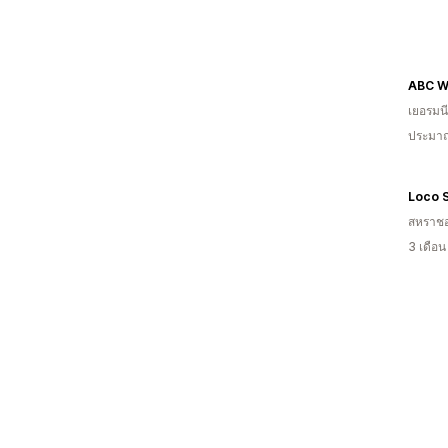
ABC W
เยอรมนี
ประมาณ
Loco 
สหราช
3 เดือ