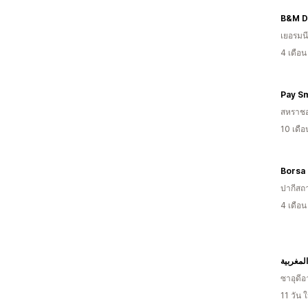
B&M D
เยอรมนี
4 เดือ
Pay S
สหราช
10 เดื
ปากีสถ
4 เดือ
لمغربية
ซาอุดีอ
11 วัน