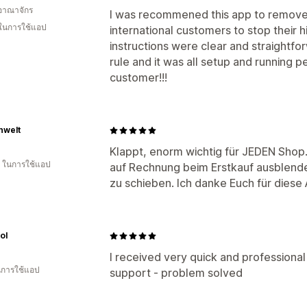
อาณาจักร
I was recommened this app to remove 
 ในการใช้แอป
international customers to stop their 
instructions were clear and straightf
rule and it was all setup and running p
customer!!!
nwelt
Klappt, enorm wichtig für JEDEN Shop.
ี ในการใช้แอป
auf Rechnung beim Erstkauf ausblende
zu schieben. Ich danke Euch für diese
ol
I received very quick and professiona
ในการใช้แอป
support - problem solved