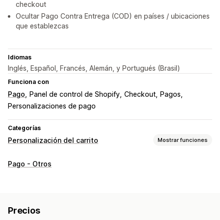
checkout
Ocultar Pago Contra Entrega (COD) en países / ubicaciones
que establezcas
Idiomas
Inglés, Español, Francés, Alemán, y Portugués (Brasil)
Funciona con
Pago
Panel de control de Shopify
Checkout
Pagos
Personalizaciones de pago
Categorías
Personalización del carrito
Mostrar funciones
Visualización de carrito
Pago - Otros
Reglas personalizadas
CSS personalizado
Hacer una venta adicional
Cargos adicionales
Precios