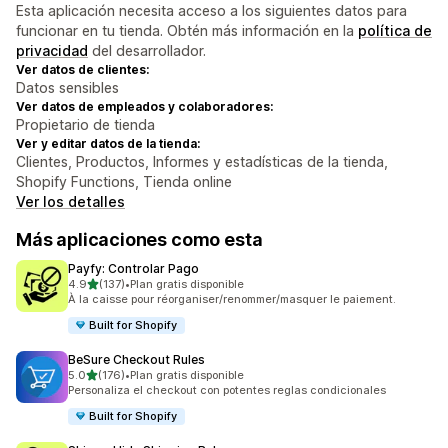
Esta aplicación necesita acceso a los siguientes datos para
funcionar en tu tienda. Obtén más información en la
política de
privacidad
del desarrollador.
Ver datos de clientes:
Datos sensibles
Ver datos de empleados y colaboradores:
Propietario de tienda
Ver y editar datos de la tienda:
Clientes, Productos, Informes y estadísticas de la tienda,
Shopify Functions, Tienda online
Ver los detalles
Más aplicaciones como esta
Payfy: Controlar Pago
de 5 estrellas
4.9
(137)
•
Plan gratis disponible
137 reseñas en total
À la caisse pour réorganiser/renommer/masquer le paiement.
Built for Shopify
BeSure Checkout Rules
de 5 estrellas
5.0
(176)
•
Plan gratis disponible
176 reseñas en total
Personaliza el checkout con potentes reglas condicionales
Built for Shopify