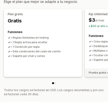
Elige el plan que mejor se adapte a tu negocio.
Personalización de pago
Reglas de forma de pago
Ocultar pago exprés
Plan gratis
Kip Unlimited
$3
Gratis
al mes
o $30 al año c
Funciones
Funciones
• Reglas ilimitadas en testing
• Crea reglas
• 1 Regla activa para ocultar
• Desbloque
• 1 Condición por regla
• Múltiples 
• Sólo condiciones del costo de carrito
• Ocultar c
• Soporte por chat y correo
• Soporte po
Prueba gratis 
Todos los cargos se facturan en USD. Los cargos recurrentes y por uso
se facturan cada 30 días.