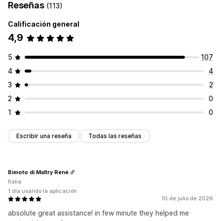
Reseñas
(113)
Calificación general
4,9
5
107
4
4
3
2
2
0
1
0
Escribir una reseña
Todas las reseñas
Bimoto di Maltry René
Italia
1 día usando la aplicación
10 de julio de 2026
absolute great assistance! in few minute they helped me