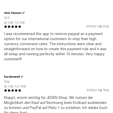
Velo Heaven
영국
앱 사용 기간 9분
2026년 3월 25일
I was recommened this app to remove paypal as a payment
option for our international customers to stop their high
currency conversion rates. The instructions were clear and
straightforward on how to create this payment rule and it was
all setup and running perfectly within 15 minutes. Very happy
customer!!!
Kardenwelt
독일
앱 사용 기간 16분
2026년 3월 16일
Klappt, enorm wichtig für JEDEN Shop. Wir nutzen die
Möglichkeit den Kauf auf Rechnung beim Erstkauf ausblenden
zu können und PayPal auf Platz 1 zu schieben. Ich danke Euch
für diese App!