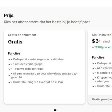
Upselling
Extra kosten
Prijs
Kies het abonnement dat het beste bij je bedrijf past.
Checkout-aanpassing
Betaalmethoderegels
Snelle checkout verbergen
Gratis abonnement
Kip Unlimited
$3
Gratis
/maand
of $30/jaar en
Functies
Functies
• Onbeperkt aantal regels in teststatus
• Onbeperkt
• 1 actieve verbergregel
• Alle voor
• 1 voorwaarde per regel
• Meerdere 
• Alleen voorwaarden voor winkelwagenwaarde/-
gewicht
• Knoppen v
verbergen
• Ondersteuning via livechat en e-mail
• Ondersteun
Gratis proefp