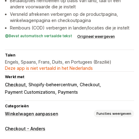
Betaalopties hernoemen op basis van land, taal of een
andere voorwaarde die je instelt
Versneld afrekenen verbergen op de productpagina,
winkelwagenpagina en checkoutpagina
Rembours (COD) verbergen in landen/locaties die je instelt
Bevat automatisch vertaalde tekst
Origineel weergeven
Talen
Engels, Spaans, Frans, Duits, en Portugees (Brazilië)
Deze app is niet vertaald in het Nederlands
Werkt met
Checkout
Shopify-beheercentrum
Checkout
Payment Customizations
Payments
Categorieën
Winkelwagen aanpassen
Functies weergeven
Weergave van winkelwagen
Checkout - Anders
Aangepaste regels
Aangepaste CSS