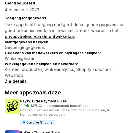
Geïntroduceerd
4 december 2023
Toegang tot gegevens
Deze app heeft toegang nodig tot de volgende gegevens om
goed te kunnen werken in je winkel. Ontdek waarom in het
privacybeleid van de ontwikkelaar
.
Klantgegevens bekijken:
Gevoelige gegevens
Gegevens van medewerkers en bijdragers bekijken:
Winkeleigenaar
Winkelgegevens bekijken en bewerken:
Klanten, producten, winkelanalytics, Shopify Functions,
Webshop
Zie details
Meer apps zoals deze
Payfy: Hide Payment Rules
van 5 sterren
4,9
(137)
•
Gratis abonnement beschikbaar
137 recensies in totaal
Checkout aanpassen om betaalmethoden te sorteren, te
hernoemen en te verbergen.
Built for Shopify
BeSure Checkout Rules