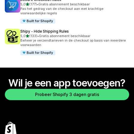
van 5 sterren
5,0
(177)
•
Gratis abonnement beschikbaar
177 recensies in totaal
Pas het gedrag van de checkout aan met krachtige
voorwaardelijke regels
Built for Shopify
Shipy ‑ Hide Shipping Rules
van 5 sterren
5,0
(133)
•
Gratis abonnement beschikbaar
133 recensies in totaal
Beheer je verzendtarieven in de checkout op basis van meerdere
voorwaarden
Built for Shopify
Wil je een app toevoegen?
Probeer Shopify 3 dagen gratis