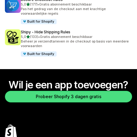
van 5 sterren
5,0
(177)
•
Gratis abonnement beschikbaar
177 recensies in totaal
Pas het gedrag van de checkout aan met krachtige
voorwaardelijke regels
Built for Shopify
Shipy ‑ Hide Shipping Rules
van 5 sterren
5,0
(133)
•
Gratis abonnement beschikbaar
133 recensies in totaal
Beheer je verzendtarieven in de checkout op basis van meerdere
voorwaarden
Built for Shopify
Wil je een app toevoegen?
Probeer Shopify 3 dagen gratis