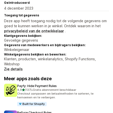
Geïntroduceerd
4 december 2023
Toegang tot gegevens
Deze app heeft toegang nodig tot de volgende gegevens om
goed te kunnen werken in je winkel. Ontdek waarom in het
privacybeleid van de ontwikkelaar
.
Klantgegevens bekijken:
Gevoelige gegevens
Gegevens van medewerkers en bijdragers bekijken:
Winkeleigenaar
Winkelgegevens bekijken en bewerken:
Klanten, producten, winkelanalytics, Shopify Functions,
Webshop
Zie details
Meer apps zoals deze
Payfy: Hide Payment Rules
van 5 sterren
4,9
(137)
•
Gratis abonnement beschikbaar
137 recensies in totaal
Checkout aanpassen om betaalmethoden te sorteren, te
hernoemen en te verbergen.
Built for Shopify
BeSure Checkout Rules