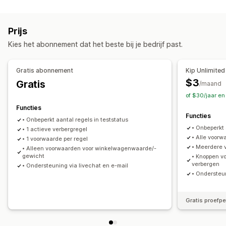
Upselling
Extra kosten
Prijs
Kies het abonnement dat het beste bij je bedrijf past.
Checkout-aanpassing
Betaalmethoderegels
Snelle checkout verbergen
Gratis abonnement
Kip Unlimited
$3
Gratis
/maand
of $30/jaar en
Functies
Functies
• Onbeperkt aantal regels in teststatus
• Onbeperkt
• 1 actieve verbergregel
• Alle voor
• 1 voorwaarde per regel
• Meerdere 
• Alleen voorwaarden voor winkelwagenwaarde/-
gewicht
• Knoppen v
verbergen
• Ondersteuning via livechat en e-mail
• Ondersteun
Gratis proefp