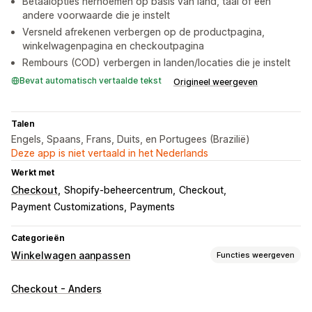
Betaalopties hernoemen op basis van land, taal of een
andere voorwaarde die je instelt
Versneld afrekenen verbergen op de productpagina,
winkelwagenpagina en checkoutpagina
Rembours (COD) verbergen in landen/locaties die je instelt
Bevat automatisch vertaalde tekst
Origineel weergeven
Talen
Engels, Spaans, Frans, Duits, en Portugees (Brazilië)
Deze app is niet vertaald in het Nederlands
Werkt met
Checkout
Shopify-beheercentrum
Checkout
Payment Customizations
Payments
Categorieën
Winkelwagen aanpassen
Functies weergeven
Weergave van winkelwagen
Checkout - Anders
Aangepaste regels
Aangepaste CSS