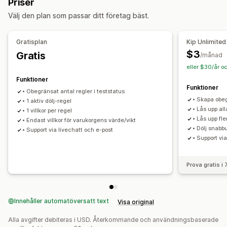
Priser
Välj den plan som passar ditt företag bäst.
Kassaanpassning
Regler för betalningsmetoder
Dölj snabbkassa
Gratisplan
Kip Unlimited
$3
Gratis
/månad
eller $30/år o
Funktioner
Funktioner
• Obegränsat antal regler i teststatus
• Skapa obeg
• 1 aktiv dölj-regel
• Lås upp alla
• 1 villkor per regel
• Lås upp fle
• Endast villkor för varukorgens värde/vikt
• Dölj snab
• Support via livechatt och e-post
• Support vi
Prova gratis i
Innehåller automatöversatt text
Visa original
Alla avgifter debiteras i USD. Återkommande och användningsbaserade