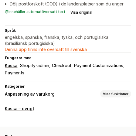
Dölj postförskott (COD) i de länder/platser som du anger
Innehåller automatöversatt text
Visa original
Språk
engelska, spanska, franska, tyska, och portugisiska
(brasiliansk portugisiska)
Denna app finns inte översatt till svenska
Fungerar med
Kassa
Shopify-admin
Checkout
Payment Customizations
Payments
Kategorier
Anpassning av varukorg
Visa funktioner
Varukorgsvisning
Kassa – övrigt
Anpassade regler
Anpassad CSS
Merförsäljning
Fler fält