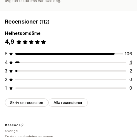
avgifter faktureras var 30:e dag.
Recensioner
(112)
Helhetsomdöme
4,9
5
106
4
4
3
2
2
0
1
0
Skriv en recension
Alla recensioner
Beecool
Sverige
En dag användning av appen