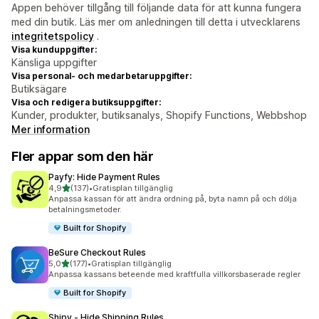
Appen behöver tillgång till följande data för att kunna fungera
med din butik. Läs mer om anledningen till detta i utvecklarens
integritetspolicy
.
Visa kunduppgifter:
Känsliga uppgifter
Visa personal- och medarbetaruppgifter:
Butiksägare
Visa och redigera butiksuppgifter:
Kunder, produkter, butiksanalys, Shopify Functions, Webbshop
Mer information
Fler appar som den här
Payfy: Hide Payment Rules
av 5 stjärnor
4,9
(137)
•
Gratisplan tillgänglig
137 recensioner totalt
Anpassa kassan för att ändra ordning på, byta namn på och dölja
betalningsmetoder.
Built for Shopify
BeSure Checkout Rules
av 5 stjärnor
5,0
(177)
•
Gratisplan tillgänglig
177 recensioner totalt
Anpassa kassans beteende med kraftfulla villkorsbaserade regler
Built for Shopify
Shipy ‑ Hide Shipping Rules