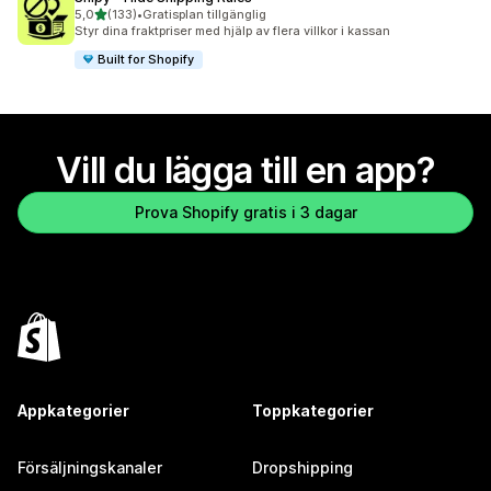
av 5 stjärnor
5,0
(133)
•
Gratisplan tillgänglig
133 recensioner totalt
Styr dina fraktpriser med hjälp av flera villkor i kassan
Built for Shopify
Vill du lägga till en app?
Prova Shopify gratis i 3 dagar
Appkategorier
Toppkategorier
Försäljningskanaler
Dropshipping