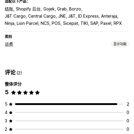
适配以下产品：
结账
Shopify 后台
Gojek, Grab, Borzo
J&T Cargo, Central Cargo
JNE, J&T, ID Express, Anteraja
Ninja, Lion Parcel, NCS, POS
Sicepat, TIKI, SAP, Paxel, RPX
类别
运费
显示功能
费率计算
固定费用
基于承运商
多个发货地
评论
(2)
自定义
整体评分
跟踪页面
5
5
2
4
0
3
0
2
0