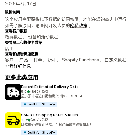
2025年7月17日
数据访问
这个应用需要获得以下数据的访问权限，才能在您的商店中运行。
如需了解原因，请查阅开发人员的
隐私政策
。
查看客户数据:
敏感数据、 设备和活动数据
查看员工和协作者数据:
店主
查看和编辑商店数据:
客户、 产品、 订单、 折扣、 Shopify Functions、 自定义数据
查看详细信息
更多此类应用
Essent Estimated Delivery Date
星（满分 5 星）
5.0
(862)
•
免费
总共 862 条评论
显示预计送达日期和发货时间 (EDD/ETA)
Built for Shopify
SMART Shipping Rates & Rules
星（满分 5 星）
4.9
(307)
•
免费
总共 307 条评论
邮政编码运费计算器，可按产品设置运费和规则
Built for Shopify