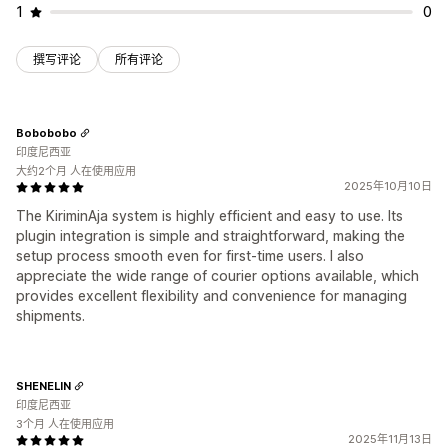
1
0
撰写评论
所有评论
Bobobobo
印度尼西亚
大约2个月 人在使用应用
2025年10月10日
The KiriminAja system is highly efficient and easy to use. Its
plugin integration is simple and straightforward, making the
setup process smooth even for first-time users. I also
appreciate the wide range of courier options available, which
provides excellent flexibility and convenience for managing
shipments.
SHENELIN
印度尼西亚
3个月 人在使用应用
2025年11月13日