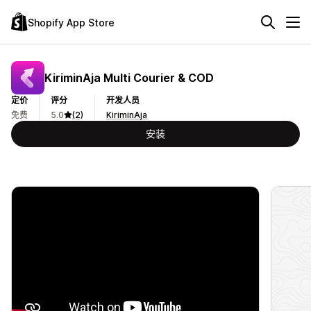
Shopify App Store
KiriminAja Multi Courier & COD
定价
评分
开发人员
免费
5.0
(2)
KiriminAja
安装