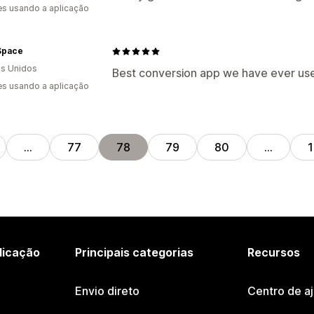
s usando a aplicação
Space
s Unidos
Best conversion app we have ever use
s usando a aplicação
…
77
78
79
80
…
licação
Principais categorias
Recursos
Envio direto
Centro de a