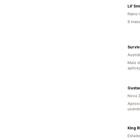
Lil' S
Reino 
9 mese
Surviv
Austrál
Mais d
aplica
Gusta
Nova Z
Aprox
usando
King Ri
Estado