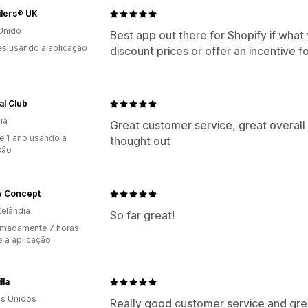
milers® UK
Unido
Best app out there for Shopify if what
s usando a aplicação
discount prices or offer an incentive f
al Club
ia
Great customer service, great overall 
e 1 ano usando a
thought out
ção
v Concept
elândia
So far great!
imadamente 7 horas
 a aplicação
lla
s Unidos
Really good customer service and gre