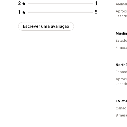
2
1
Alema
1
5
Aprox
usando
Escrever uma avaliação
Muslin
Estado
4 mese
North
Espan
Aprox
usando
EVRY
Canad
8 mese