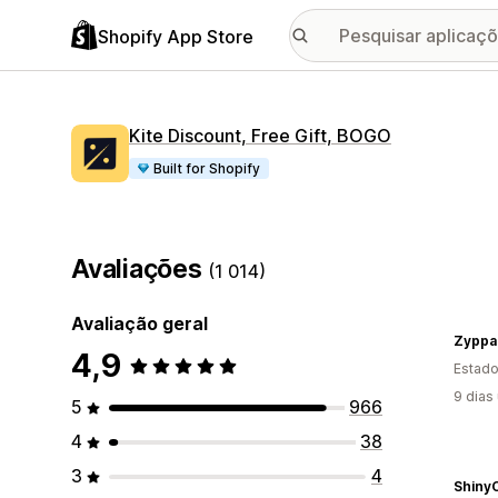
Shopify App Store
Kite Discount, Free Gift, BOGO
Built for Shopify
Avaliações
(1 014)
Avaliação geral
Zyppah
4,9
Estado
9 dias
5
966
4
38
3
4
ShinyC