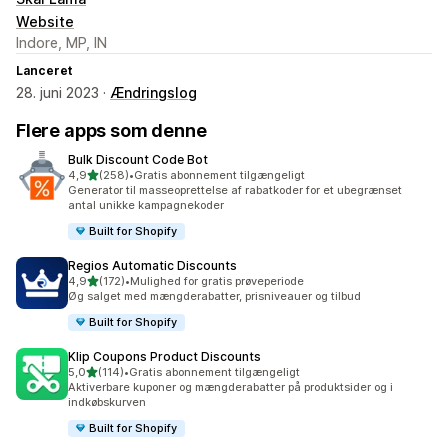
Website
Indore, MP, IN
Lanceret
28. juni 2023 ·
Ændringslog
Flere apps som denne
Bulk Discount Code Bot
ud af 5 stjerner
4,9
(258)
•
Gratis abonnement tilgængeligt
258 anmeldelser i alt
Generator til masseoprettelse af rabatkoder for et ubegrænset
antal unikke kampagnekoder
Built for Shopify
Regios Automatic Discounts
ud af 5 stjerner
4,9
(172)
•
Mulighed for gratis prøveperiode
172 anmeldelser i alt
Øg salget med mængderabatter, prisniveauer og tilbud
Built for Shopify
Klip Coupons Product Discounts
ud af 5 stjerner
5,0
(114)
•
Gratis abonnement tilgængeligt
114 anmeldelser i alt
Aktiverbare kuponer og mængderabatter på produktsider og i
indkøbskurven
Built for Shopify