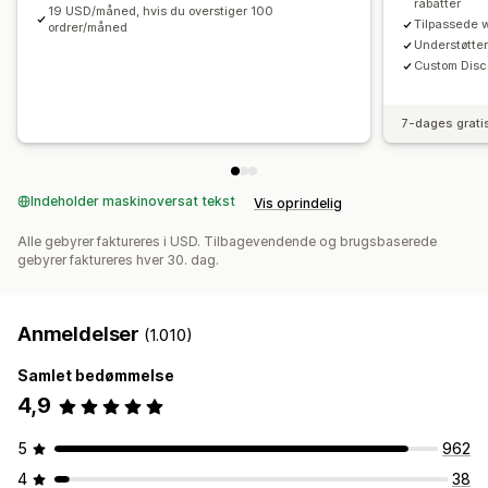
rabatter
19 USD/måned, hvis du overstiger 100
Tagging
Filtering
Rapportering
Analyser
Tilpassede 
ordrer/måned
Understøtter
Custom Disco
7-dages grati
Indeholder maskinoversat tekst
Vis oprindelig
Alle gebyrer faktureres i USD. Tilbagevendende og brugsbaserede
gebyrer faktureres hver 30. dag.
Anmeldelser
(1.010)
Samlet bedømmelse
4,9
5
962
4
38