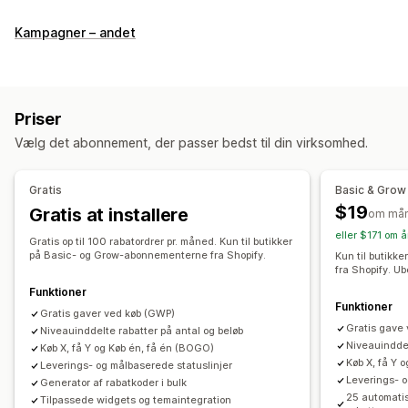
Rabattyper
Kampagner – andet
Rabatkoder
Kuponer
Køb én, og få én gratis
Faste priser
Differentieret prissætning
Mængderabatter
Antalsbegrænsning
Faste rabatter
Procentrabatter
Priser
Masserabatter
Engrospriser
Gratis levering
Vælg det abonnement, der passer bedst til din virksomhed.
Leveringspriser
Rabatter i indkøbskurv
Rabatter ved betaling
Gaver
Belønninger
Produktpakker
Gratis
Basic & Grow
Tidsbegrænsede tilbud
Mersalgsrabatter
$19
Gratis at installere
om må
Krydssalgsrabatter
Pop op-vinduer
Bannere
eller $171 om å
Dynamiske priser
Gratis op til 100 rabatordrer pr. måned. Kun til butikker
Tilpassede rabatter
på Basic- og Grow-abonnementerne fra Shopify.
Kun til butik
fra Shopify. U
Administration af rabatter
Funktioner
Redigeringsværktøj
Skabeloner
Tilpasset kode
Funktioner
Gratis gaver ved køb (GWP)
Tilpassede skrifttyper
Valutakonvertering
Gratis gave
Niveauinddelte rabatter på antal og beløb
Niveauinddel
Tilpasning til lokale forhold
Kampagner
Køb X, få Y og Køb én, få én (BOGO)
Køb X, få Y 
Leverings- og målbaserede statuslinjer
Udløsere og regler
Kombinering af rabatter
Leverings- o
Generator af rabatkoder i bulk
Automatiseringer
Målretning
Geolokation
Segmentering
25 automati
Tilpassede widgets og temaintegration