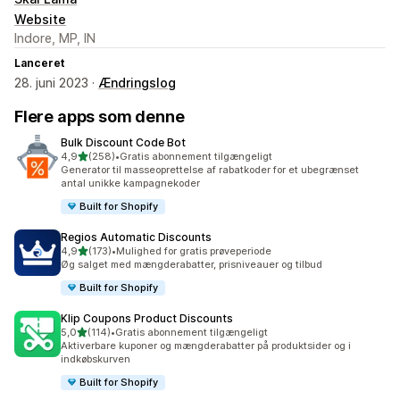
Website
Indore, MP, IN
Lanceret
28. juni 2023 ·
Ændringslog
Flere apps som denne
Bulk Discount Code Bot
ud af 5 stjerner
4,9
(258)
•
Gratis abonnement tilgængeligt
258 anmeldelser i alt
Generator til masseoprettelse af rabatkoder for et ubegrænset
antal unikke kampagnekoder
Built for Shopify
Regios Automatic Discounts
ud af 5 stjerner
4,9
(173)
•
Mulighed for gratis prøveperiode
173 anmeldelser i alt
Øg salget med mængderabatter, prisniveauer og tilbud
Built for Shopify
Klip Coupons Product Discounts
ud af 5 stjerner
5,0
(114)
•
Gratis abonnement tilgængeligt
114 anmeldelser i alt
Aktiverbare kuponer og mængderabatter på produktsider og i
indkøbskurven
Built for Shopify