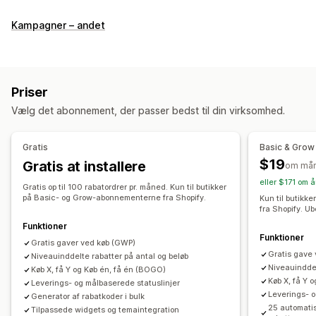
Rabattyper
Kampagner – andet
Rabatkoder
Kuponer
Køb én, og få én gratis
Faste priser
Differentieret prissætning
Mængderabatter
Antalsbegrænsning
Faste rabatter
Procentrabatter
Priser
Masserabatter
Engrospriser
Gratis levering
Vælg det abonnement, der passer bedst til din virksomhed.
Leveringspriser
Rabatter i indkøbskurv
Rabatter ved betaling
Gaver
Belønninger
Produktpakker
Gratis
Basic & Grow
Tidsbegrænsede tilbud
Mersalgsrabatter
$19
Gratis at installere
om må
Krydssalgsrabatter
Pop op-vinduer
Bannere
eller $171 om å
Dynamiske priser
Gratis op til 100 rabatordrer pr. måned. Kun til butikker
Tilpassede rabatter
på Basic- og Grow-abonnementerne fra Shopify.
Kun til butik
fra Shopify. U
Administration af rabatter
Funktioner
Redigeringsværktøj
Skabeloner
Tilpasset kode
Funktioner
Gratis gaver ved køb (GWP)
Tilpassede skrifttyper
Valutakonvertering
Gratis gave
Niveauinddelte rabatter på antal og beløb
Niveauinddel
Tilpasning til lokale forhold
Kampagner
Køb X, få Y og Køb én, få én (BOGO)
Køb X, få Y 
Leverings- og målbaserede statuslinjer
Udløsere og regler
Kombinering af rabatter
Leverings- o
Generator af rabatkoder i bulk
Automatiseringer
Målretning
Geolokation
Segmentering
25 automati
Tilpassede widgets og temaintegration