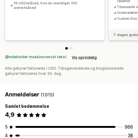
rabatter
19 USD/måned, hvis du overstiger 100
Tagging
Filtering
Rapportering
Analyser
Tilpassede 
ordrer/måned
Understøtter
Custom Disco
7-dages grati
Indeholder maskinoversat tekst
Vis oprindelig
Alle gebyrer faktureres i USD. Tilbagevendende og brugsbaserede
gebyrer faktureres hver 30. dag.
Anmeldelser
(1.015)
Samlet bedømmelse
4,9
5
966
4
38