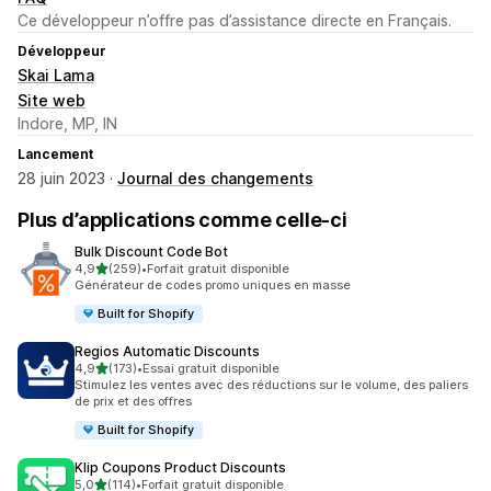
Ce développeur n’offre pas d’assistance directe en Français.
Développeur
Skai Lama
Site web
Indore, MP, IN
Lancement
28 juin 2023 ·
Journal des changements
Plus d’applications comme celle-ci
Bulk Discount Code Bot
étoile(s) sur 5
4,9
(259)
•
Forfait gratuit disponible
259 avis au total
Générateur de codes promo uniques en masse
Built for Shopify
Regios Automatic Discounts
étoile(s) sur 5
4,9
(173)
•
Essai gratuit disponible
173 avis au total
Stimulez les ventes avec des réductions sur le volume, des paliers
de prix et des offres
Built for Shopify
Klip Coupons Product Discounts
étoile(s) sur 5
5,0
(114)
•
Forfait gratuit disponible