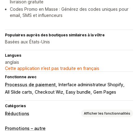
livraison gratuite
Codes Promo en Masse : Générez des codes uniques pour
email, SMS et influenceurs
Populaires auprès des boutiques similaires à la vôtre
Basées aux États-Unis
Langues
anglais
Cette application n’est pas traduite en français
Fonctionne avec
Processus de paiement
Interface administrateur Shopify
All Slide carts
Checkout Wiz
Easy bundle
Gem Pages
Catégories
Réductions
Afficher les fonctionnalités
Types de réductions
Promotions – autre
Codes de réduction
Coupons
Deux pour le prix d’un