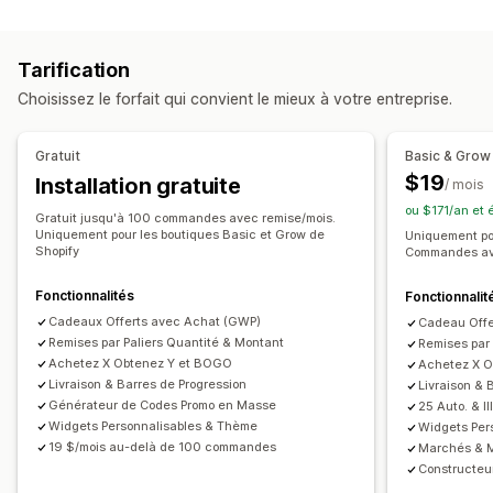
Tarification fixe
Tarification échelonnée
Réductions en fonction de la quantité
Seuils de quantités
Tarification
Réductions forfaitaires
Réductions en pourcentage
Choisissez le forfait qui convient le mieux à votre entreprise.
Réductions en gros
Prix de gros
Expédition gratuite
Frais d’expédition
Réductions sur le panier
Gratuit
Basic & Grow
Réductions au paiement
Cadeaux
Récompenses
$19
Installation gratuite
/ mois
Lots de produits
Offres à durée limitée
ou $171/an et
Réductions de ventes incitatives
Gratuit jusqu'à 100 commandes avec remise/mois.
Uniquement pour les boutiques Basic et Grow de
Uniquement pou
Réductions de ventes croisées
Pop-ups
Bannières
Shopify
Commandes ave
Tarification dynamique
Réductions personnalisées
Fonctionnalités
Fonctionnalit
Gestion des réductions
Cadeaux Offerts avec Achat (GWP)
Cadeau Offe
Remises par Paliers Quantité & Montant
Remises par
Outil d’édition
Modèles
Code personnalisé
Achetez X Obtenez Y et BOGO
Achetez X 
Polices personnalisées
Conversion de devises
Livraison & Barres de Progression
Livraison & 
Localisation
Campagnes
Déclencheurs et règles
Générateur de Codes Promo en Masse
25 Auto. & I
Widgets Personnalisables & Thème
Widgets Per
Cumul des réductions
Automatisations
Ciblage
19 $/mois au-delà de 100 commandes
Marchés & M
Géolocalisation
Segmentation
Balisage
Filtrage
Constructeu
Rapports
Analyses de données