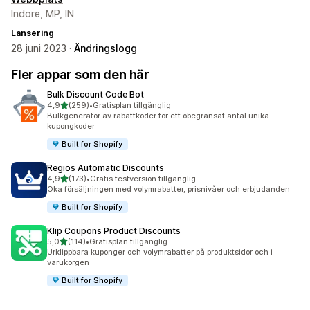
Indore, MP, IN
Lansering
28 juni 2023 ·
Ändringslogg
Fler appar som den här
Bulk Discount Code Bot
av 5 stjärnor
4,9
(259)
•
Gratisplan tillgänglig
259 recensioner totalt
Bulkgenerator av rabattkoder för ett obegränsat antal unika
kupongkoder
Built for Shopify
Regios Automatic Discounts
av 5 stjärnor
4,9
(173)
•
Gratis testversion tillgänglig
173 recensioner totalt
Öka försäljningen med volymrabatter, prisnivåer och erbjudanden
Built for Shopify
Klip Coupons Product Discounts
av 5 stjärnor
5,0
(114)
•
Gratisplan tillgänglig
114 recensioner totalt
Urklippbara kuponger och volymrabatter på produktsidor och i
varukorgen
Built for Shopify