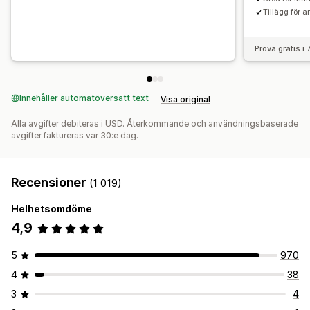
Tillägg för 
Prova gratis i
Innehåller automatöversatt text
Visa original
Alla avgifter debiteras i USD. Återkommande och användningsbaserade
avgifter faktureras var 30:e dag.
Recensioner
(1 019)
Helhetsomdöme
4,9
5
970
4
38
3
4