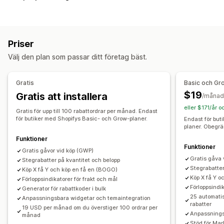
Rabattkoder
Kuponger
Köp två, betala för en
Fasta priser
Kvantitetsbaserade priser
Volymrabatter
Stegvisa mängdrabatter
Rabattbelopp
Priser
Procentuella rabatter
Massrabatter
Grossistpriser
Välj den plan som passar ditt företag bäst.
Fri frakt
Fraktkostnader
Rabatter på hela varukorgen
Rabatter i kassan
Gåvor
Belöningar
Produktpaket
Gratis
Basic och Gr
Tidsbegränsade erbjudanden
Merförsäljningsrabatter
$19
Gratis att installera
/månad
Korsförsäljningsrabatter
Popup-fönster
Banners
eller $171/år 
Dynamisk prissättning
Gratis för upp till 100 rabattordrar per månad. Endast
Anpassade rabatter
för butiker med Shopifys Basic- och Grow-planer.
Endast för but
planer. Obegrä
Rabatthantering
Funktioner
Redigeringsverktyg
Mallar
Anpassad kod
Funktioner
Gratis gåvor vid köp (GWP)
Anpassade typsnitt
Valutakonvertering
Lokalisering
Gratis gåva 
Stegrabatter på kvantitet och belopp
Stegrabatter
Kampanjer
Utlösare och regler
Kombinerade rabatter
Köp X få Y och köp en få en (BOGO)
Köp X få Y o
Förloppsindikatorer för frakt och mål
Automatiseringar
Målinriktning
Geolokalisering
Förloppsindik
Generator för rabattkoder i bulk
Segmentering
Taggning
Filtrering
Rapportering
25 automati
Anpassningsbara widgetar och temaintegration
rabatter
19 USD per månad om du överstiger 100 ordrar per
Analysverktyg
Anpassnings
månad
Stöd för Mar