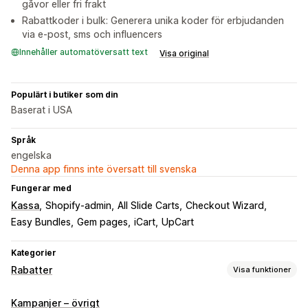
gåvor eller fri frakt
Rabattkoder i bulk: Generera unika koder för erbjudanden
via e-post, sms och influencers
Innehåller automatöversatt text
Visa original
Populärt i butiker som din
Baserat i USA
Språk
engelska
Denna app finns inte översatt till svenska
Fungerar med
Kassa
Shopify-admin
All Slide Carts
Checkout Wizard
Easy Bundles
Gem pages
iCart
UpCart
Kategorier
Rabatter
Visa funktioner
Rabattyper
Kampanjer – övrigt