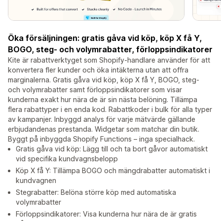
Öka försäljningen: gratis gåva vid köp, köp X få Y,
BOGO, steg- och volymrabatter, förloppsindikatorer
Kite är rabattverktyget som Shopify-handlare använder för att
konvertera fler kunder och öka intäkterna utan att offra
marginalerna. Gratis gåva vid köp, köp X få Y, BOGO, steg-
och volymrabatter samt förloppsindikatorer som visar
kunderna exakt hur nära de är sin nästa belöning. Tillämpa
flera rabattyper i en enda kod. Rabattkoder i bulk för alla typer
av kampanjer. Inbyggd analys för varje mätvärde gällande
erbjudandenas prestanda. Widgetar som matchar din butik.
Byggt på inbyggda Shopify Functions – inga specialhack.
Gratis gåva vid köp: Lägg till och ta bort gåvor automatiskt
vid specifika kundvagnsbelopp
Köp X få Y: Tillämpa BOGO och mängdrabatter automatiskt i
kundvagnen
Stegrabatter: Belöna större köp med automatiska
volymrabatter
Förloppsindikatorer: Visa kunderna hur nära de är gratis