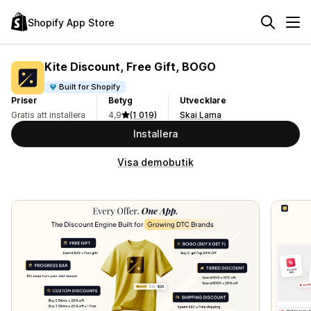
Shopify App Store
Kite Discount, Free Gift, BOGO
Built for Shopify
Priser
Betyg
Utvecklare
Gratis att installera
4,9
(1 019)
Skai Lama
Installera
Visa demobutik